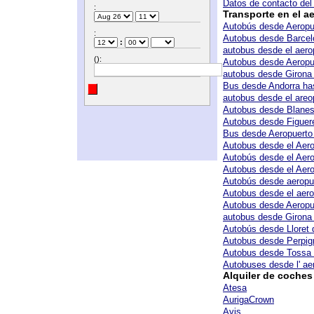
Datos de contacto del
:
Transporte en el a
Autobús desde Aeropu
:
Autobus desde Barcelo
:
autobus desde el aero
():
Autobus desde Aeropu
autobus desde Girona 
Bus desde Andorra has
autobus desde el areo
Autobus desde Blanes 
Autobus desde Figuer
Bus desde Aeropuerto 
Autobus desde el Aero
Autobús desde el Aero
Autobus desde el Aero
Autobús desde aeropue
Autobus desde el aero
Autobus desde Aeropu
autobus desde Girona 
Autobús desde Lloret 
Autobus desde Perpig
Autobus desde Tossa 
Autobuses desde l' ae
Alquiler de coches
Atesa
AurigaCrown
Avis