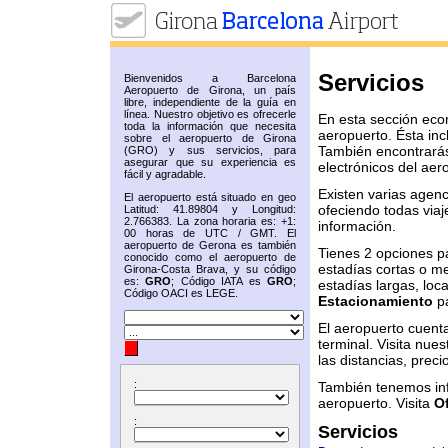
Servicios
Bienvenidos a Barcelona
Aeropuerto de Girona, un país
libre, independiente de la guía en
línea. Nuestro objetivo es ofrecerle
En esta sección econ
toda la información que necesita
aeropuerto. Ésta incl
sobre el aeropuerto de Girona
También encontrarás 
(GRO) y sus servicios, para
asegurar que su experiencia es
electrónicos del aer
fácil y agradable.
Existen varias agenc
El aeropuerto está situado en geo
ofeciendo todas viaj
Latitud: 41.89804 y Longitud:
2.766383. La zona horaria es: +1:
información.
00 horas de UTC / GMT. El
aeropuerto de Gerona es también
Tienes 2 opciones p
conocido como el aeropuerto de
estadías cortas o me
Girona-Costa Brava, y su código
es:
GRO
; Código IATA es
GRO
;
estadías largas, loc
Código OACI es LEGE.
Estacionamiento
p
El aeropuerto cuenta
terminal. Visita nue
las distancias, preci
:
También tenemos info
aeropuerto. Visita
O
:
Servicios