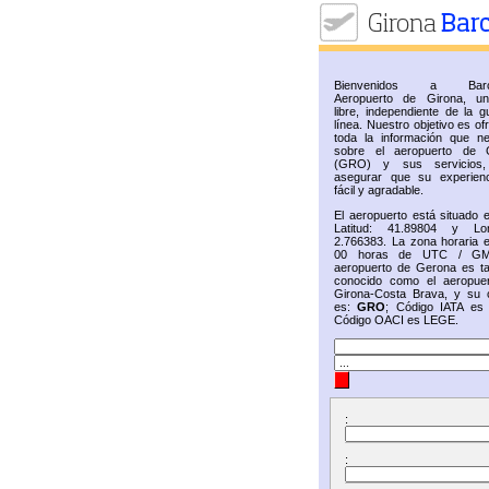
Bienvenidos a Barc
Aeropuerto de Girona, u
libre, independiente de la g
línea. Nuestro objetivo es of
toda la información que ne
sobre el aeropuerto de 
(GRO) y sus servicios,
asegurar que su experien
fácil y agradable.
El aeropuerto está situado 
Latitud: 41.89804 y Lon
2.766383. La zona horaria e
00 horas de UTC / GM
aeropuerto de Gerona es t
conocido como el aeropue
Girona-Costa Brava, y su 
es:
GRO
; Código IATA e
Código OACI es LEGE.
:
: