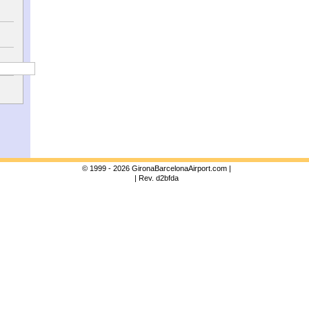
© 1999 - 2026 GironaBarcelonaAirport.com |
| Rev. d2bfda