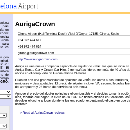
AurigaCrown
elona
n país
uía en
recerle
Girona Airport (Hall Terminal Desk) Vilobi D'Onyar, 17185, Girona, Spain
cesita
Girona
+34 972 474 617
 para
+34 972 474 614
cia es
girona@aurigacrown.com
en geo
http://www.aurigacrown.com
gitud:
s: +1:
Auriga es una nueva compañía española de alquiler de vehículos que se inicia en 
T. El
Auriga Rent a Car y Crown Car Hire; 2 compañías líderes con más de 40 años de
ambién
oficina en el aeropuerto de Girona abierta 24 horas.
rto de
código
Cuentan con una gran variedad de opciones de vehículos como autos familiares, a
s
GRO
;
minibuses y descapotables. El precio del alquiler incluye IVA, seguro, llegadas fue
del aeropuerto y 24 horas de servicio de asistencia.
Aunque el precio del alquiler no incluye el combustible y si decides tomar la opci
días, tendrás que pagar un extra de 30 EUR. No tienen oficinas en Barcelona, as
devolver el coche al lugar donde te fue entregado, exceptuando el caso en que via
diferente.
> Read all AurigaCrown reviews