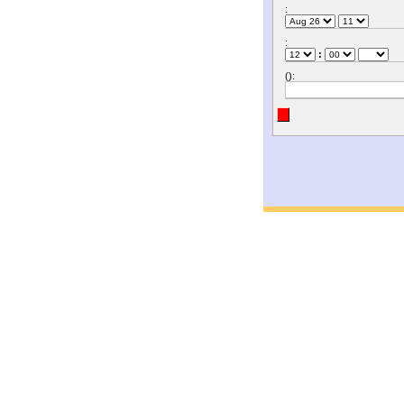
:
:
:
():