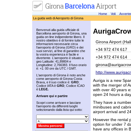
Home
Voli
Avverte
La guida web di Aeroporto di Girona
AurigaCrow
Benvenuti alla guida ufficiale di
Barcellona aeroporto di Girona, una
guida on-line indipendente libero. Il
nostro obiettivo è di fornire tutte le
Girona Airport (Hal
informazioni necessarie circa
l'aeroporto di Girona (GRO) e dei
+34 972 474 617
suoi servizi, al fine di garantire che
la vostra esperienza è facile e
+34 972 474 614
divertente. L'aeroporto è situato a
geo Latitude: 41,89804 e
girona@aurigacro
Longitudine: 2,766383. Il fuso orario
è: +1: 00 ore da UTC / GMT.
http://www.auriga
L'aeroporto di Girona è noto anche
come aeroporto di Girona-Costa
Auriga is a new Spa
Brava, e il suo codice è:
GRO
;
with the merger of 
Codice IATA è
GRO
; Codice ICAO
è
LEGE.
with over 40 years e
open 24 hours a day
Arrivare qui e partire
They have a number o
Scopri come arrivare e lasciare
l'aeroporto da differenti luoghi
minibuses and cabrio
selezionando dalla lista qui sotto:
airport arrival and 2
However the rental p
option for under 7 d
have any offices in 