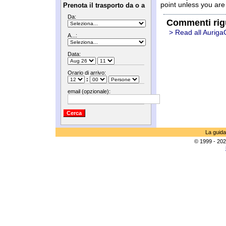
point unless you are
Prenota il trasporto da o a
Da:
Commenti rig
> Read all Aurig
A...:
Data:
Orario di arrivo:
:
email (opzionale):
La guida
© 1999 - 202