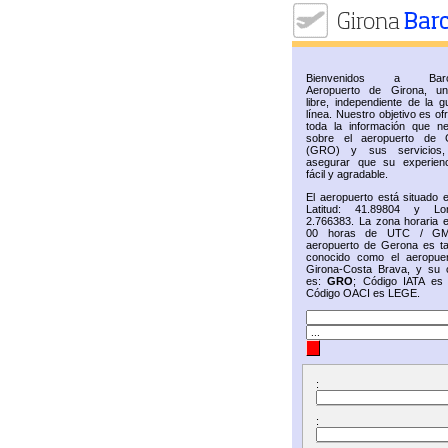
Bienvenidos a Barc
Aeropuerto de Girona, u
libre, independiente de la g
línea. Nuestro objetivo es of
toda la información que ne
sobre el aeropuerto de 
(GRO) y sus servicios,
asegurar que su experien
fácil y agradable.
El aeropuerto está situado 
Latitud: 41.89804 y Lon
2.766383. La zona horaria e
00 horas de UTC / GM
aeropuerto de Gerona es t
conocido como el aeropue
Girona-Costa Brava, y su 
es:
GRO
; Código IATA e
Código OACI es LEGE.
:
: