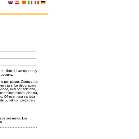
s de 1km del aeropuerto y
ropuerto.
o o por placer. Cuenta con
o en casa. La decoración
nado, mini bar, teléfono,
 estacionamiento, piscina,
no. Ofrecen una variada
 de buffet completo para
uede ser mejor. Los
o.