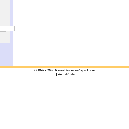
© 1999 - 2026 GironaBarcelonaAirport.com |
| Rev. d2bfda