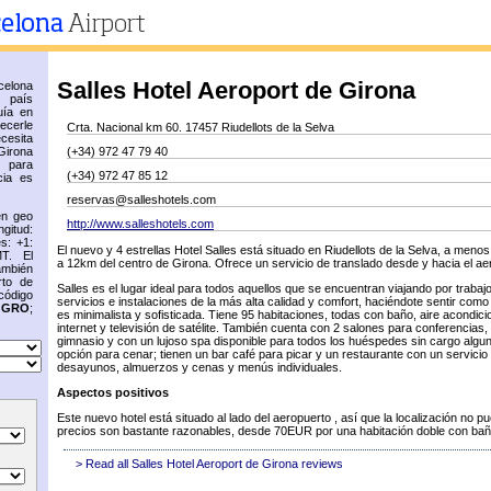
Salles Hotel Aeroport de Girona
elona
n país
uía en
recerle
Crta. Nacional km 60. 17457 Riudellots de la Selva
cesita
Girona
(+34) 972 47 79 40
 para
(+34) 972 47 85 12
cia es
reservas@salleshotels.com
en geo
http://www.salleshotels.com
gitud:
s: +1:
El nuevo y 4 estrellas Hotel Salles está situado en Riudellots de la Selva, a meno
T. El
a 12km del centro de Girona. Ofrece un servicio de translado desde y hacia el ae
ambién
rto de
Salles es el lugar ideal para todos aquellos que se encuentran viajando por trabaj
código
servicios e instalaciones de la más alta calidad y comfort, haciéndote sentir com
s
GRO
;
es minimalista y sofisticada. Tiene 95 habitaciones, todas con baño, aire acondicio
internet y televisión de satélite. También cuenta con 2 salones para conferencias,
gimnasio y con un lujoso spa disponible para todos los huéspedes sin cargo algu
opción para cenar; tienen un bar café para picar y un restaurante con un servicio
desayunos, almuerzos y cenas y menús individuales.
Aspectos positivos
Este nuevo hotel está situado al lado del aeropuerto , así que la localización no p
precios son bastante razonables, desde 70EUR por una habitación doble con bañ
> Read all Salles Hotel Aeroport de Girona reviews