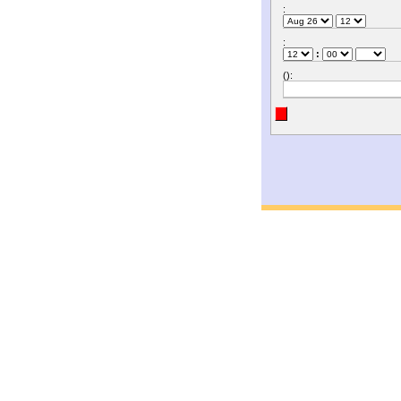
:
:
:
():