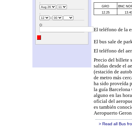
:
GRO
BNC NO
12.25
13.4
:
:
():
El teléfono de la 
El bus sale de par
El teléfono del ae
Precio del billete 
salidas desde el a
(estación de autob
de metro más cerca
ha sido proveída p
la guía Barcelona 
alguno en las hora
oficial del aeropu
es también conoci
Aeropuerto Geron
> Read all Bus fr