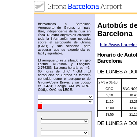
Autobús de
Bienvenidos a Barcelona
Aeropuerto de Girona, un país
libre, independiente de la guía en
Barcelona
línea. Nuestro objetivo es ofrecerle
toda la información que necesita
sobre el aeropuerto de Girona
http://www.barcelo
(GRO) y sus servicios, para
asegurar que su experiencia es
fácil y agradable.
Horario de Auto
Barcelona
El aeropuerto está situado en geo
Latitud: 41.89804 y Longitud:
2.766383. La zona horaria es: +1:
DE LUNES A D
00 horas de UTC / GMT. El
aeropuerto de Gerona es también
conocido como el aeropuerto de
27-3 a 31-10
Girona-Costa Brava, y su código
es:
GRO
; Código IATA es
GRO
;
GRO
BNC NO
Código OACI es LEGE.
9,10
10.4
11,10
12.2
12.00
13.4
19.55
21,1
:
DE LUNES A DO
: