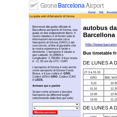
Home
Voli
Avverte
La guida web di Aeroporto di Girona
autobus dal
Benvenuti alla guida ufficiale di
Barcellona aeroporto di Girona, una
guida on-line indipendente libero. Il
Barcellona
nostro obiettivo è di fornire tutte le
informazioni necessarie circa
l'aeroporto di Girona (GRO) e dei
http://www.barcelo
suoi servizi, al fine di garantire che
la vostra esperienza è facile e
divertente. L'aeroporto è situato a
Bus timetable f
geo Latitude: 41,89804 e
Longitudine: 2,766383. Il fuso orario
è: +1: 00 ore da UTC / GMT.
DE LUNES A 
L'aeroporto di Girona è noto anche
come aeroporto di Girona-Costa
27-3 a 31-10
Brava, e il suo codice è:
GRO
;
Codice IATA è
GRO
; Codice ICAO
GRO
BNC NO
è
LEGE.
9,10
10.4
Arrivare qui e partire
11,10
12.2
Scopri come arrivare e lasciare
12.00
13.4
l'aeroporto da differenti luoghi
selezionando dalla lista qui sotto:
19.55
21,1
DE LUNES A 
GRO
BNC NO