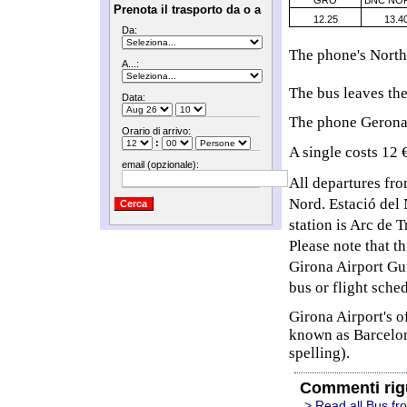
Prenota il trasporto da o a
12.25
13.4
Da:
The phone's North
A...:
The bus leaves the
Data:
The phone Gerona 
Orario di arrivo:
:
A single costs 12 €
email (opzionale):
All departures fro
Nord. Estació del N
station is Arc de T
Please note that t
Girona Airport Gui
bus or flight sche
Girona Airport's of
known as Barcelon
spelling).
Commenti rig
> Read all Bus fr