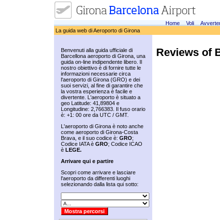
Home
Voli
Avverte
La guida web di Aeroporto di Girona
Reviews of B
Benvenuti alla guida ufficiale di
Barcellona aeroporto di Girona, una
guida on-line indipendente libero. Il
nostro obiettivo è di fornire tutte le
informazioni necessarie circa
l'aeroporto di Girona (GRO) e dei
suoi servizi, al fine di garantire che
la vostra esperienza è facile e
divertente. L'aeroporto è situato a
geo Latitude: 41,89804 e
Longitudine: 2,766383. Il fuso orario
è: +1: 00 ore da UTC / GMT.
L'aeroporto di Girona è noto anche
come aeroporto di Girona-Costa
Brava, e il suo codice è:
GRO
;
Codice IATA è
GRO
; Codice ICAO
è
LEGE.
Arrivare qui e partire
Scopri come arrivare e lasciare
l'aeroporto da differenti luoghi
selezionando dalla lista qui sotto: