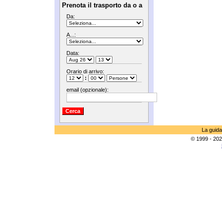
Prenota il trasporto da o a
Da:
A...:
Data:
Orario di arrivo:
:
email (opzionale):
La guida
© 1999 - 202