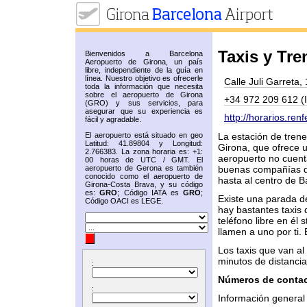
Taxis y Tre
Bienvenidos a Barcelona
Aeropuerto de Girona, un país
libre, independiente de la guía en
línea. Nuestro objetivo es ofrecerle
Calle Juli Garreta,
toda la información que necesita
sobre el aeropuerto de Girona
+34 972 209 612 (I
(GRO) y sus servicios, para
asegurar que su experiencia es
http://horarios.renf
fácil y agradable.
El aeropuerto está situado en geo
La estación de tren
Latitud: 41.89804 y Longitud:
Girona, que ofrece u
2.766383. La zona horaria es: +1:
aeropuerto no cuenta
00 horas de UTC / GMT. El
aeropuerto de Gerona es también
buenas compañías de
conocido como el aeropuerto de
hasta al centro de B
Girona-Costa Brava, y su código
es:
GRO
; Código IATA es
GRO
;
Existe una parada de
Código OACI es LEGE.
hay bastantes taxis 
teléfono libre en él
llamen a uno por ti. 
Los taxis que van al
minutos de distancia
:
Números de conta
:
Información genera