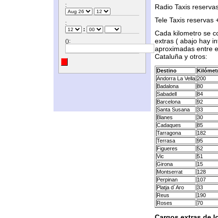
:
Radio Taxis reserva
Tele Taxis reservas
:
:
Cada kilometro se c
extras ( abajo hay in
():
aproximadas entre e
Cataluña y otros:
Destino
Kilómet
Andorra La Vella
200
Badalona
80
Sabadell
84
Barcelona
92
Santa Susana
33
Blanes
30
Cadaques
85
Tarragona
182
Terrasa
95
Figueres
52
Vic
51
Girona
15
Montserrat
128
Perpinan
107
Platja d´Aro
33
Reus
190
Roses
70
Cargos extras de l