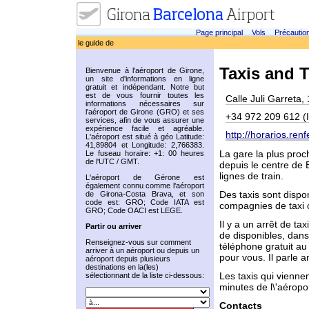
Page principal
Vols
Précautio
le guide de
Taxis and T
Bienvenue à l'aéroport de Girone,
un site d'informations en ligne
gratuit et indépendant. Notre but
est de vous fournir toutes les
Calle Juli Garreta,
informations nécessaires sur
l'aéroport de Girone (GRO) et ses
+34 972 209 612 (I
services, afin de vous assurer une
expérience facile et agréable.
http://horarios.renf
L'aéroport est situé à géo Latitude:
41,89804 et Longitude: 2,766383.
La gare la plus proc
Le fuseau horaire: +1: 00 heures
de l'UTC / GMT.
depuis le centre de 
lignes de train.
L'aéroport de Gérone est
également connu comme l'aéroport
Des taxis sont dispon
de Girona-Costa Brava, et son
code est: GRO; Code IATA est
compagnies de taxi o
GRO; Code OACI est LEGE.
Il y a un arrêt de ta
Partir ou arriver
de disponibles, dans
Renseignez-vous sur comment
téléphone gratuit au
arriver à un aéroport ou depuis un
pour vous. Il parle a
aéroport depuis plusieurs
destinations en la(les)
Les taxis qui vienne
sélectionnant de la liste ci-dessous:
minutes de l\'aéropor
Contacts