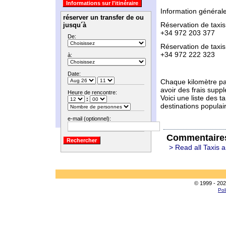
Information général
réserver un transfer de ou
Réservation de taxi
jusqu´à
+34 972 203 377
De:
Réservation de taxi
+34 972 222 323
à:
Date:
Chaque kilomètre par
avoir des frais supp
Heure de rencontre:
Voici une liste des t
:
destinations populai
e-mail (optionnel):
Commentaire
> Read all Taxis a
© 1999 - 202
Pol