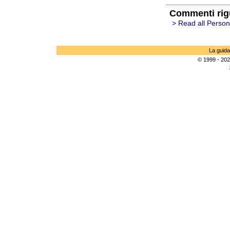
Commenti rig
> Read all Person
La guida
© 1999 - 202