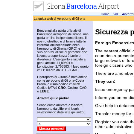
Home
Voli
Avverte
La guida web di Aeroporto di Girona
Sicurezza 
Benvenuti alla guida ufficiale di
Barcellona aeroporto di Girona, una
guida on-line indipendente libero. Il
nostro obiettivo è di fornire tutte le
Foreign Embassies
informazioni necessarie circa
l'aeroporto di Girona (GRO) e dei
The nearest official 
suoi servizi, al fine di garantire che
countries represente
la vostra esperienza è facile e
divertente. L'aeroporto è situato a
large network of for
geo Latitude: 41,89804 e
foreign citizens who 
Longitudine: 2,766383. Il fuso orario
è: +1: 00 ore da UTC / GMT.
There are a number 
L'aeroporto di Girona è noto anche
come aeroporto di Girona-Costa
They can:
Brava, e il suo codice è:
GRO
;
Codice IATA è
GRO
; Codice ICAO
Issue emergency pass
è
LEGE.
Inform you on medica
Arrivare qui e partire
Scopri come arrivare e lasciare
Give help to detaine
l'aeroporto da differenti luoghi
selezionando dalla lista qui sotto:
Transfer money for ur
Register you onto the
other administrative