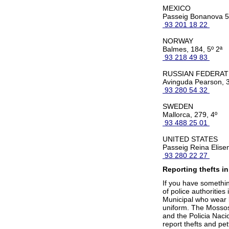
MEXICO
Passeig Bonanova 
93 201 18 22
NORWAY
Balmes, 184, 5º 2ª
93 218 49 83
RUSSIAN FEDERAT
Avinguda Pearson, 
93 280 54 32
SWEDEN
Mallorca, 279, 4º
93 488 25 01
UNITED STATES
Passeig Reina Elise
93 280 22 27
Reporting thefts in
If you have somethin
of police authorities
Municipal who wear 
uniform. The Mossos 
and the Policia Naci
report thefts and pet