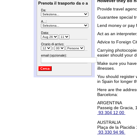
However they do n
Prenota il trasporto da o a
Provide travel agenc
Da:
Guarantee special tr
A...:
Lend money or pay f
Data:
Act as an interpreter
Advice to Foreign Ci
Orario di arrivo:
:
Carrying photocopies
easier should your 
email (opzionale):
Make sure you have 
illnesses.
You should register w
in Spain for longer 
Here are the addres
Barcelona:
ARGENTINA
Passeig de Gracia, 1
93 304 12 00
AUSTRALIA
Plaça de la Placidia 
93 330 94 96