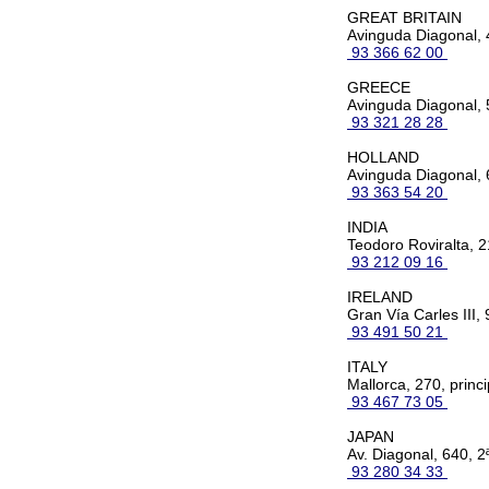
GREAT BRITAIN
Avinguda Diagonal, 4
93 366 62 00
GREECE
Avinguda Diagonal, 
93 321 28 28
HOLLAND
Avinguda Diagonal, 
93 363 54 20
INDIA
Teodoro Roviralta, 2
93 212 09 16
IRELAND
Gran Vía Carles III, 
93 491 50 21
ITALY
Mallorca, 270, princi
93 467 73 05
JAPAN
Av. Diagonal, 640, 2
93 280 34 33