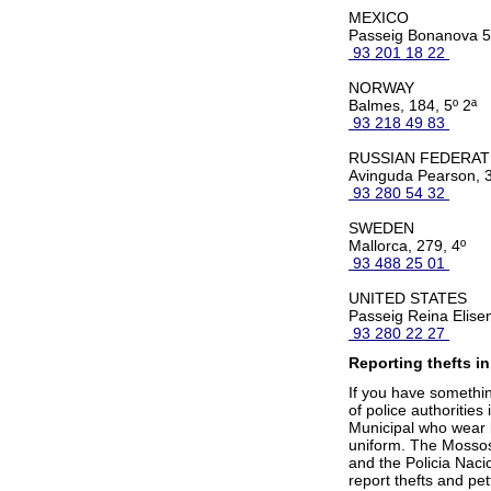
MEXICO
Passeig Bonanova 
93 201 18 22
NORWAY
Balmes, 184, 5º 2ª
93 218 49 83
RUSSIAN FEDERAT
Avinguda Pearson, 
93 280 54 32
SWEDEN
Mallorca, 279, 4º
93 488 25 01
UNITED STATES
Passeig Reina Elise
93 280 22 27
Reporting thefts in
If you have somethin
of police authorities
Municipal who wear 
uniform. The Mossos 
and the Policia Naci
report thefts and pet