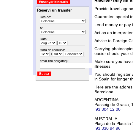
However they do n
Provide travel agenc
Reservi un transfer
Guarantee special tr
Des de:
Lend money or pay f
A:
Act as an interpreter
Data:
Advice to Foreign Ci
Carrying photocopies
Hora de recollida:
easier should your 
:
email (no obligatori):
Make sure you have 
illnesses.
You should register w
in Spain for longer 
Here are the addres
Barcelona:
ARGENTINA
Passeig de Gracia, 1
93 304 12 00
AUSTRALIA
Plaça de la Placidia 
93 330 94 96