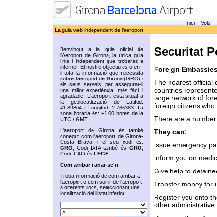
Inici
Vols
La guia web independent de l'aeroport
Securitat P
Benvingut a la guia oficial de
l'Aeroport de Girona, la única guia
línia i independent que trobaràs a
internet. El nostre objectiu és oferir-
Foreign Embassies
li tota la informació que necessita
sobre l'aeroport de Girona (GRO) i
The nearest official 
els seus serveis, per assegurar-li
countries represente
una millor experiència, més fàcil i
agradable. L'aeroport està situat a
large network of for
la geolocatlització de Latitud:
foreign citizens who 
41.89804 i Longitud: 2.766383. La
zona horària és: +1:00 hores de la
There are a number 
UTC / GMT
L'aeroport de Girona és també
They can:
conegut com l'aeroport de Girona-
Costa Brava, i el seu codi és:
Issue emergency pass
GRO
; Codi IATA també és
GRO
;
Codi ICAO és
LEGE.
Inform you on medica
Com arribar i anar-se'n
Give help to detaine
Troba informació de com arribar a
l'aeroport o com sortir de l'aeroport
Transfer money for ur
a diferents llocs, seleccionant una
localització del llistat inferior:
Register you onto the
other administrative