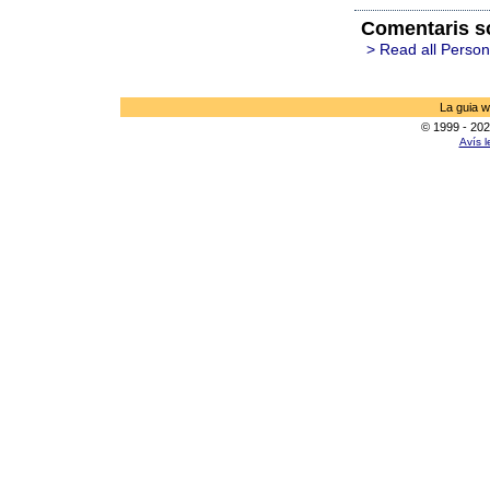
Comentaris so
> Read all Person
La guia w
© 1999 - 202
Avís l