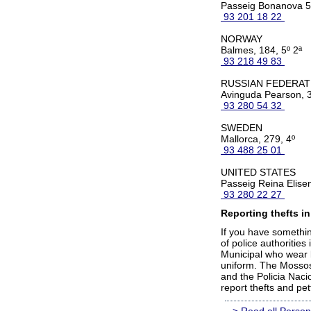
Passeig Bonanova 
93 201 18 22
NORWAY
Balmes, 184, 5º 2ª
93 218 49 83
RUSSIAN FEDERAT
Avinguda Pearson, 
93 280 54 32
SWEDEN
Mallorca, 279, 4º
93 488 25 01
UNITED STATES
Passeig Reina Elise
93 280 22 27
Reporting thefts in
If you have somethin
of police authorities
Municipal who wear 
uniform. The Mossos 
and the Policia Naci
report thefts and pet