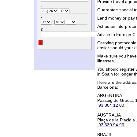
Provide travel agenc
:
Guarantee special tr
Lend money or pay f
:
:
Act as an interpreter
():
Advice to Foreign Ci
Carrying photocopies
easier should your 
Make sure you have 
illnesses.
You should register w
in Spain for longer 
Here are the addres
Barcelona:
ARGENTINA
Passeig de Gracia, 1
93 304 12 00
AUSTRALIA
Plaça de la Placidia 
93 330 94 96
BRAZIL