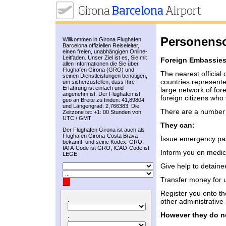
Personens
Willkommen in Girona Flughafen
Barcelona offiziellen Reiseleiter,
einen freien, unabhängigen Online-
Leitfaden. Unser Ziel ist es, Sie mit
Foreign Embassies
allen Informationen die Sie über
Flughafen Girona (GRO) und
The nearest official 
seinen Dienstleistungen benötigen,
countries represente
um sicherzustellen, dass Ihre
Erfahrung ist einfach und
large network of for
angenehm ist. Der Flughafen ist
foreign citizens who 
geo an Breite zu finden: 41,89804
und Längengrad: 2,766383. Die
There are a number 
Zeitzone ist: +1: 00 Stunden von
UTC / GMT
They can:
Der Flughafen Girona ist auch als
Flughafen Girona-Costa Brava
Issue emergency pass
bekannt, und seine Kodex: GRO;
IATA-Code ist GRO; ICAO-Code ist
Inform you on medica
LEGE
Give help to detaine
Transfer money for ur
Register you onto the
:
other administrative
However they do n
: