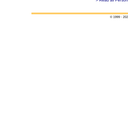
> Read all Person
© 1999 - 202