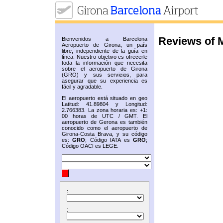
Reviews of 
Bienvenidos a Barcelona
Aeropuerto de Girona, un país
libre, independiente de la guía en
línea. Nuestro objetivo es ofrecerle
toda la información que necesita
sobre el aeropuerto de Girona
(GRO) y sus servicios, para
asegurar que su experiencia es
fácil y agradable.
El aeropuerto está situado en geo
Latitud: 41.89804 y Longitud:
2.766383. La zona horaria es: +1:
00 horas de UTC / GMT. El
aeropuerto de Gerona es también
conocido como el aeropuerto de
Girona-Costa Brava, y su código
es:
GRO
; Código IATA es
GRO
;
Código OACI es LEGE.
:
: