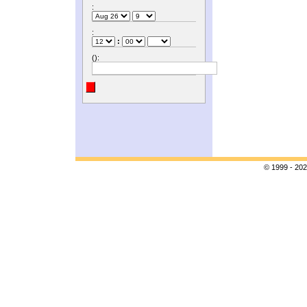
:
:
:
():
© 1999 - 202