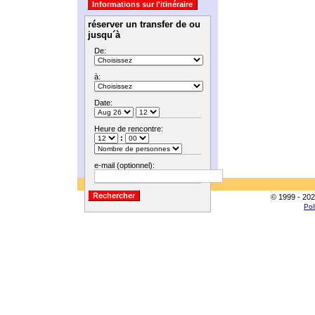
réserver un transfer de ou
jusqu´à
De:
à:
Date:
Heure de rencontre:
:
e-mail (optionnel):
© 1999 - 202
Pol