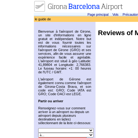
Page principal
Vols
Précautio
le guide de
Reviews of 
Bienvenue à l'aéroport de Girone,
un site d'informations en ligne
gratuit et indépendant. Notre but
est de vous fournir toutes les
informations nécessaires sur
l'aéroport de Girone (GRO) et ses
services, afin de vous assurer une
expérience facile et agréable.
L'aéroport est situé à géo Latitude:
41,89804 et Longitude: 2,766383.
Le fuseau horaire: +1: 00 heures
de l'UTC / GMT.
L'aéroport de Gérone est
également connu comme l'aéroport
de Girona-Costa Brava, et son
code est: GRO; Code IATA est
GRO; Code OACI est LEGE.
Partir ou arriver
Renseignez-vous sur comment
arriver à un aéroport ou depuis un
aéroport depuis plusieurs
destinations en la(les)
sélectionnant de la liste ci-dessous: