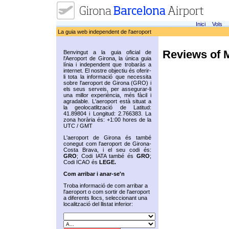
Inici
Vols
La guia web independent de l'aeroport
Reviews of 
Benvingut a la guia oficial de
l'Aeroport de Girona, la única guia
línia i independent que trobaràs a
internet. El nostre objectiu és oferir-
li tota la informació que necessita
sobre l'aeroport de Girona (GRO) i
els seus serveis, per assegurar-li
una millor experiència, més fàcil i
agradable. L'aeroport està situat a
la geolocatlització de Latitud:
41.89804 i Longitud: 2.766383. La
zona horària és: +1:00 hores de la
UTC / GMT
L'aeroport de Girona és també
conegut com l'aeroport de Girona-
Costa Brava, i el seu codi és:
GRO
; Codi IATA també és
GRO
;
Codi ICAO és
LEGE.
Com arribar i anar-se'n
Troba informació de com arribar a
l'aeroport o com sortir de l'aeroport
a diferents llocs, seleccionant una
localització del llistat inferior: