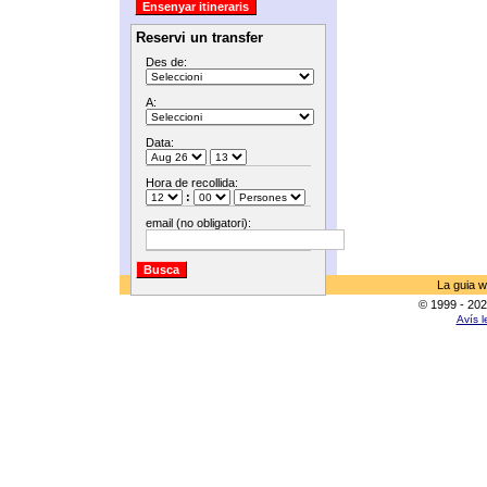
Reservi un transfer
Des de:
A:
Data:
Hora de recollida:
:
email (no obligatori):
La guia w
© 1999 - 202
Avís l