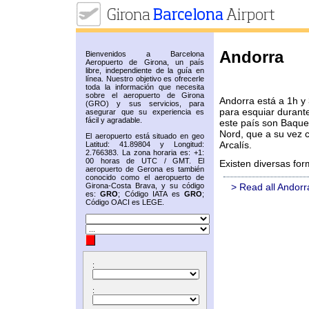
Andorra
Bienvenidos a Barcelona
Aeropuerto de Girona, un país
libre, independiente de la guía en
línea. Nuestro objetivo es ofrecerle
toda la información que necesita
sobre el aeropuerto de Girona
Andorra está a 1h y 
(GRO) y sus servicios, para
para esquiar durante
asegurar que su experiencia es
fácil y agradable.
este país son Baquer
Nord, que a su vez c
El aeropuerto está situado en geo
Arcalís.
Latitud: 41.89804 y Longitud:
2.766383. La zona horaria es: +1:
00 horas de UTC / GMT. El
Existen diversas for
aeropuerto de Gerona es también
conocido como el aeropuerto de
Girona-Costa Brava, y su código
> Read all Andorr
es:
GRO
; Código IATA es
GRO
;
Código OACI es LEGE.
:
: