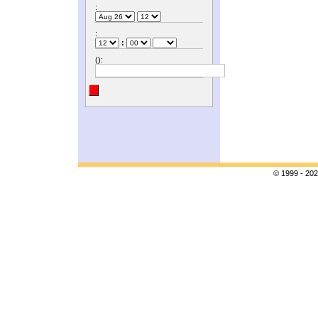
:
:
:
():
© 1999 - 202