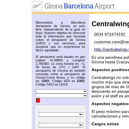
Centralwin
Bienvenidos a Barcelona
Aeropuerto de Girona, un país
libre, independiente de la guía en
línea. Nuestro objetivo es ofrecerle
0034 972474192
toda la información que necesita
sobre el aeropuerto de Girona
customer.care@ce
(GRO) y sus servicios, para
asegurar que su experiencia es
http://centralwings
fácil y agradable.
El aeropuerto está situado en geo
Es una aerolinea pol
Latitud: 41.89804 y Longitud:
Girona hasta Cracov
2.766383. La zona horaria es: +1:
00 horas de UTC / GMT. El
Aspectos positivo
aeropuerto de Gerona es también
conocido como el aeropuerto de
Centralwings no cobr
Girona-Costa Brava, y su código
es:
GRO
; Código IATA es
GRO
;
mucho más que otras
Código OACI es LEGE.
grupos de mas de 10
descuento en pasaje
avión y el staff es 
Aspectos negativo
:
El peso máximo para
cancelaciones y ret
:
Cargos extras