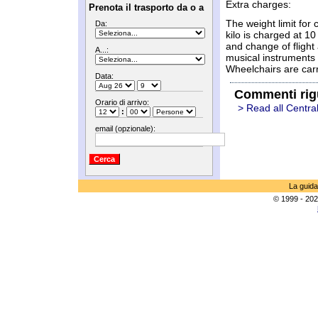
Extra charges:
Prenota il trasporto da o a
The weight limit for 
Da:
kilo is charged at 
and change of fligh
A...:
musical instruments 
Wheelchairs are carr
Data:
Commenti rig
Orario di arrivo:
> Read all Centra
:
email (opzionale):
La guida
© 1999 - 202