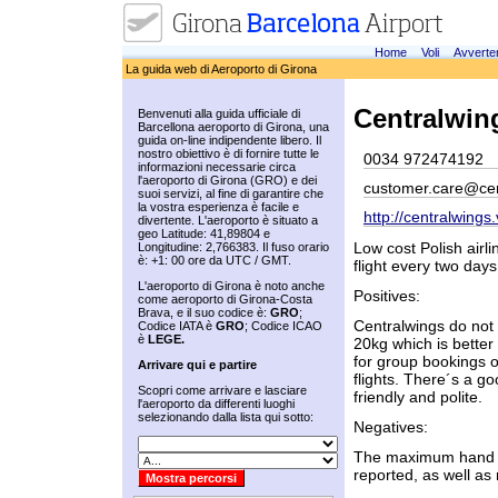
Home
Voli
Avverte
La guida web di Aeroporto di Girona
Centralwin
Benvenuti alla guida ufficiale di
Barcellona aeroporto di Girona, una
guida on-line indipendente libero. Il
nostro obiettivo è di fornire tutte le
0034 972474192
informazioni necessarie circa
l'aeroporto di Girona (GRO) e dei
customer.care@ce
suoi servizi, al fine di garantire che
la vostra esperienza è facile e
http://centralwings
divertente. L'aeroporto è situato a
geo Latitude: 41,89804 e
Low cost Polish airl
Longitudine: 2,766383. Il fuso orario
è: +1: 00 ore da UTC / GMT.
flight every two days
L'aeroporto di Girona è noto anche
Positives:
come aeroporto di Girona-Costa
Brava, e il suo codice è:
GRO
;
Centralwings do not 
Codice IATA è
GRO
; Codice ICAO
è
LEGE.
20kg which is better
for group bookings 
Arrivare qui e partire
flights. There´s a go
Scopri come arrivare e lasciare
friendly and polite.
l'aeroporto da differenti luoghi
selezionando dalla lista qui sotto:
Negatives:
The maximum hand lu
reported, as well as