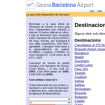
Inici
Vols
La guia web independent de l'aeroport
Destinacio
Benvingut a la guia oficial de
l'Aeroport de Girona, la única guia
línia i independent que trobaràs a
internet. El nostre objectiu és oferir-
Alguns dels vols dir
li tota la informació que necessita
sobre l'aeroport de Girona (GRO) i
Destinacions
els seus serveis, per assegurar-li
una millor experiència, més fàcil i
Cancellation of 275 fli
agradable. L'aeroport està situat a
Brussels Airport closed
la geolocatlització de Latitud:
41.89804 i Longitud: 2.766383. La
Marrakech
zona horària és: +1:00 hores de la
Madrid
UTC / GMT
Stockholm
L'aeroport de Girona és també
London Luton
conegut com l'aeroport de Girona-
Costa Brava, i el seu codi és:
Paris Orly
GRO
; Codi IATA també és
GRO
;
Tenerife
Codi ICAO és
LEGE.
Frankfurt
Com arribar i anar-se'n
Aarhus
Alghero
Troba informació de com arribar a
l'aeroport o com sortir de l'aeroport
Birmingham
a diferents llocs, seleccionant una
Brussels
localització del llistat inferior:
Budapest
Cagliari
Dublin