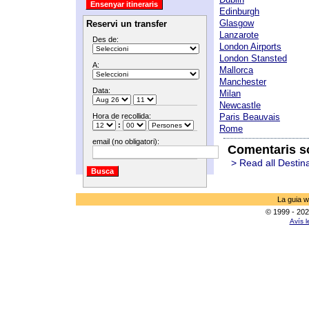
Edinburgh
Glasgow
Reservi un transfer
Lanzarote
Des de:
London Airports
London Stansted
A:
Mallorca
Manchester
Data:
Milan
Newcastle
Hora de recollida:
Paris Beauvais
:
Rome
email (no obligatori):
Comentaris s
> Read all Destin
La guia w
© 1999 - 202
Avís l