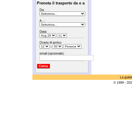
Prenota il trasporto da o a
Da:
A...:
Data:
Orario di arrivo:
:
email (opzionale):
La guida
© 1999 - 202