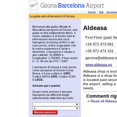
Home
Voli
Avverte
La guida web di Aeroporto di Girona
Aldeasa
Benvenuti alla guida ufficiale di
Barcellona aeroporto di Girona, una
guida on-line indipendente libero. Il
nostro obiettivo è di fornire tutte le
First Floor (past S
informazioni necessarie circa
l'aeroporto di Girona (GRO) e dei
+34 972 473 681
suoi servizi, al fine di garantire che
la vostra esperienza è facile e
+34 972 474 101
divertente. L'aeroporto è situato a
geo Latitude: 41,89804 e
gerona@aldeasa.e
Longitudine: 2,766383. Il fuso orario
è: +1: 00 ore da UTC / GMT.
www.aldeasa.es
L'aeroporto di Girona è noto anche
come aeroporto di Girona-Costa
Aldeasa shop is excl
Brava, e il suo codice è:
GRO
;
Aldeasa is a shop fou
Codice IATA è
GRO
; Codice ICAO
is located past securi
è
LEGE.
the airport, selling 
Arrivare qui e partire
needs.
Scopri come arrivare e lasciare
l'aeroporto da differenti luoghi
Commenti rig
selezionando dalla lista qui sotto:
> Read all Aldeas