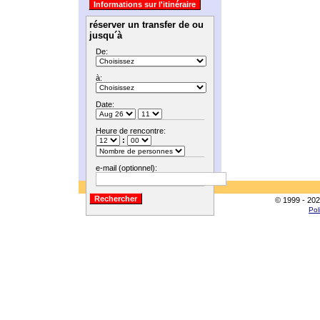
réserver un transfer de ou
jusqu´à
De:
à:
Date:
Heure de rencontre:
:
e-mail (optionnel):
© 1999 - 202
Pol