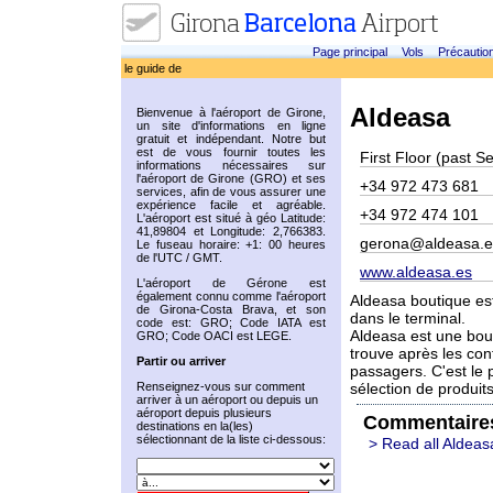
Page principal
Vols
Précautio
le guide de
Aldeasa
Bienvenue à l'aéroport de Girone,
un site d'informations en ligne
gratuit et indépendant. Notre but
est de vous fournir toutes les
First Floor (past S
informations nécessaires sur
l'aéroport de Girone (GRO) et ses
+34 972 473 681
services, afin de vous assurer une
expérience facile et agréable.
+34 972 474 101
L'aéroport est situé à géo Latitude:
41,89804 et Longitude: 2,766383.
gerona@aldeasa.e
Le fuseau horaire: +1: 00 heures
de l'UTC / GMT.
www.aldeasa.es
L'aéroport de Gérone est
également connu comme l'aéroport
Aldeasa boutique es
de Girona-Costa Brava, et son
dans le terminal.
code est: GRO; Code IATA est
Aldeasa est une bout
GRO; Code OACI est LEGE.
trouve après les con
Partir ou arriver
passagers. C'est le 
Renseignez-vous sur comment
sélection de produit
arriver à un aéroport ou depuis un
aéroport depuis plusieurs
Commentaire
destinations en la(les)
sélectionnant de la liste ci-dessous:
> Read all Aldeas