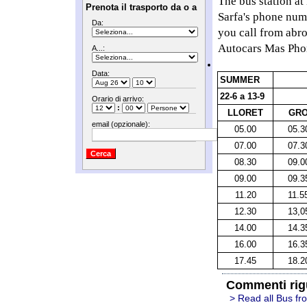
The bus station at
Prenota il trasporto da o a
Sarfa's phone num
Da:
you call from abr
Autocars Mas Pho
A...:
Data:
SUMMER
22-6 a 13-9
Orario di arrivo:
:
LLORET
GR
email (opzionale):
05.00
05.3
07.00
07.3
08.30
09.0
09.00
09.3
11.20
11.5
12.30
13,0
14.00
14.3
16.00
16.3
17.45
18.2
Commenti rig
> Read all Bus fr