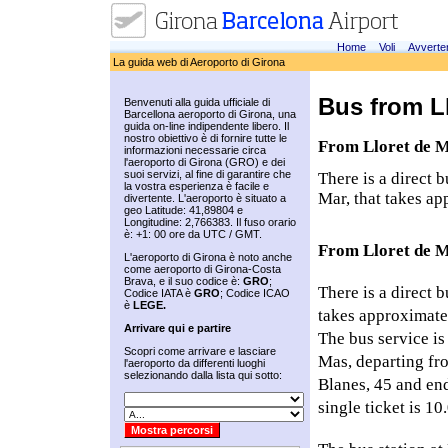
Home
Voli
Avverte
La guida web di Aeroporto di Girona
Bus from Ll
Benvenuti alla guida ufficiale di
Barcellona aeroporto di Girona, una
guida on-line indipendente libero. Il
nostro obiettivo è di fornire tutte le
From Lloret de M
informazioni necessarie circa
l'aeroporto di Girona (GRO) e dei
suoi servizi, al fine di garantire che
There is a direct 
la vostra esperienza è facile e
Mar, that takes a
divertente. L'aeroporto è situato a
geo Latitude: 41,89804 e
Longitudine: 2,766383. Il fuso orario
è: +1: 00 ore da UTC / GMT.
From Lloret de M
L'aeroporto di Girona è noto anche
come aeroporto di Girona-Costa
Brava, e il suo codice è:
GRO
;
There is a direct 
Codice IATA è
GRO
; Codice ICAO
è
LEGE.
takes approximate
Arrivare qui e partire
The bus service is
Scopri come arrivare e lasciare
Mas, departing fr
l'aeroporto da differenti luoghi
selezionando dalla lista qui sotto:
Blanes, 45 and end
single ticket is 1