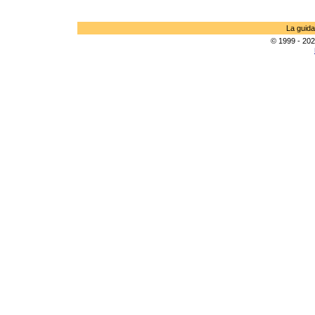
La guida
© 1999 - 202