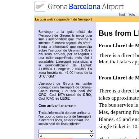
Inici
Vols
La guia web independent de l'aeroport
Bus from Ll
Benvingut a la guia oficial de
l'Aeroport de Girona, la única guia
línia i independent que trobaràs a
internet. El nostre objectiu és oferir-
From Lloret de M
li tota la informació que necessita
sobre l'aeroport de Girona (GRO) i
els seus serveis, per assegurar-li
There is a direct 
una millor experiència, més fàcil i
Mar, that takes a
agradable. L'aeroport està situat a
la geolocatlització de Latitud:
41.89804 i Longitud: 2.766383. La
zona horària és: +1:00 hores de la
UTC / GMT
From Lloret de M
L'aeroport de Girona és també
conegut com l'aeroport de Girona-
There is a direct 
Costa Brava, i el seu codi és:
GRO
; Codi IATA també és
GRO
;
takes approximate
Codi ICAO és
LEGE.
The bus service is
Com arribar i anar-se'n
Mas, departing fr
Troba informació de com arribar a
l'aeroport o com sortir de l'aeroport
Blanes, 45 and end
a diferents llocs, seleccionant una
localització del llistat inferior:
single ticket is 1