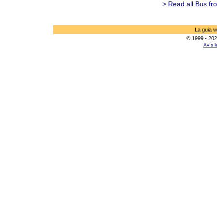
> Read all Bus fr
La guia w
© 1999 - 202
Avís l