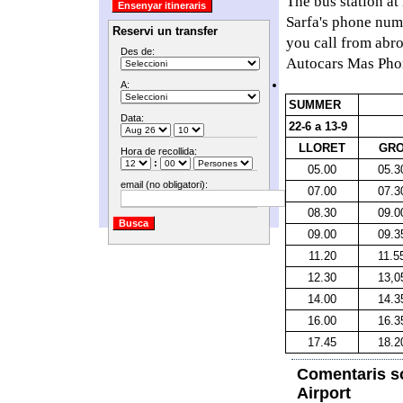
The bus station at
Sarfa's phone num
Reservi un transfer
you call from abr
Des de:
Autocars Mas Pho
A:
SUMMER
Data:
22-6 a 13-9
LLORET
GR
Hora de recollida:
:
05.00
05.3
email (no obligatori):
07.00
07.3
08.30
09.0
09.00
09.3
11.20
11.5
12.30
13,0
14.00
14.3
16.00
16.3
17.45
18.2
Comentaris so
Airport