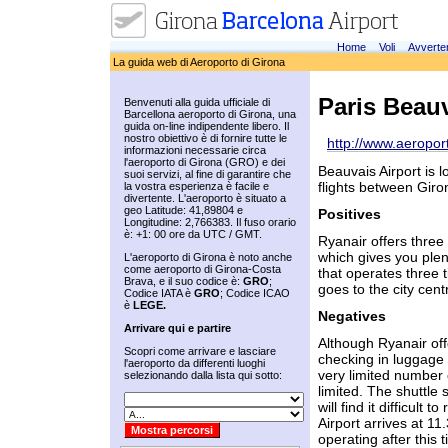
Home
Voli
Avverte
La guida web di Aeroporto di Girona
Paris Beau
Benvenuti alla guida ufficiale di
Barcellona aeroporto di Girona, una
guida on-line indipendente libero. Il
nostro obiettivo è di fornire tutte le
http://www.aeropo
informazioni necessarie circa
l'aeroporto di Girona (GRO) e dei
Beauvais Airport is l
suoi servizi, al fine di garantire che
flights between Giro
la vostra esperienza è facile e
divertente. L'aeroporto è situato a
geo Latitude: 41,89804 e
Positives
Longitudine: 2,766383. Il fuso orario
è: +1: 00 ore da UTC / GMT.
Ryanair offers three
which gives you plen
L'aeroporto di Girona è noto anche
come aeroporto di Girona-Costa
that operates three 
Brava, e il suo codice è:
GRO
;
goes to the city cent
Codice IATA è
GRO
; Codice ICAO
è
LEGE.
Negatives
Arrivare qui e partire
Although Ryanair offe
Scopri come arrivare e lasciare
checking in luggage a
l'aeroporto da differenti luoghi
very limited number 
selezionando dalla lista qui sotto:
limited. The shuttle 
will find it difficult 
Airport arrives at 11.
operating after this