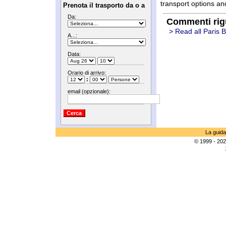
transport options an
Prenota il trasporto da o a
Da:
Commenti rig
> Read all Paris 
A...:
Data:
Orario di arrivo:
:
email (opzionale):
La guida
© 1999 - 202