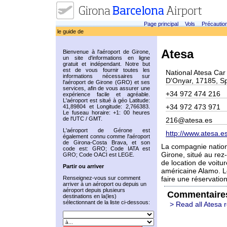
Page principal
Vols
Précautio
le guide de
Atesa
Bienvenue à l'aéroport de Girone,
un site d'informations en ligne
gratuit et indépendant. Notre but
est de vous fournir toutes les
National Atesa Car 
informations nécessaires sur
D'Onyar, 17185, S
l'aéroport de Girone (GRO) et ses
services, afin de vous assurer une
+34 972 474 216
expérience facile et agréable.
L'aéroport est situé à géo Latitude:
+34 972 473 971
41,89804 et Longitude: 2,766383.
Le fuseau horaire: +1: 00 heures
de l'UTC / GMT.
216@atesa.es
L'aéroport de Gérone est
http://www.atesa.es
également connu comme l'aéroport
de Girona-Costa Brava, et son
La compagnie nationa
code est: GRO; Code IATA est
Girone, situé au rez
GRO; Code OACI est LEGE.
de location de voitur
Partir ou arriver
américaine Alamo. Le
Renseignez-vous sur comment
faire une réservati
arriver à un aéroport ou depuis un
aéroport depuis plusieurs
Commentaire
destinations en la(les)
sélectionnant de la liste ci-dessous:
> Read all Atesa 