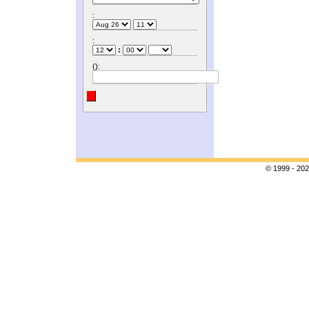
:
:
:
():
© 1999 - 202