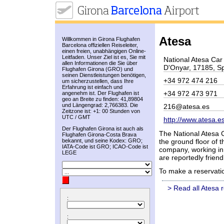
Atesa
Willkommen in Girona Flughafen
Barcelona offiziellen Reiseleiter,
einen freien, unabhängigen Online-
Leitfaden. Unser Ziel ist es, Sie mit
National Atesa Car 
allen Informationen die Sie über
D'Onyar, 17185, S
Flughafen Girona (GRO) und
seinen Dienstleistungen benötigen,
+34 972 474 216
um sicherzustellen, dass Ihre
Erfahrung ist einfach und
+34 972 473 971
angenehm ist. Der Flughafen ist
geo an Breite zu finden: 41,89804
und Längengrad: 2,766383. Die
216@atesa.es
Zeitzone ist: +1: 00 Stunden von
UTC / GMT
http://www.atesa.es
Der Flughafen Girona ist auch als
The National Atesa C
Flughafen Girona-Costa Brava
bekannt, und seine Kodex: GRO;
the ground floor of t
IATA-Code ist GRO; ICAO-Code ist
company, working in
LEGE
are reportedly friendl
To make a reservati
> Read all Atesa 
:
: