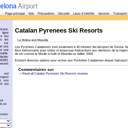
Page principal
Vols
Précautions
Sécurité
Lieux d´intérêts
Sevices
Transport
Catalan Pyrenees Ski Resorts
irone,
 ligne
re but
es les
La Molina and Masella
s sur
et ses
Les Pyrénées Catalannes sont seulement à 40 minutes del aéroport de Girona. Il
er une
lieux intéressants pour visiter et beaucoup d'attractions aux alentours de la région
éable.
de ski comme le Moulin à huile et Masella ou Vallter 2000.
titude:
66383.
Existent diverses options pour arriver aux Pyrénées Catalannes depuis l'aéroport
heures
Commentaires sur
e est
> Read all Catalan Pyrenees Ski Resorts reviews
roport
et son
A est
nt
is un
essous: