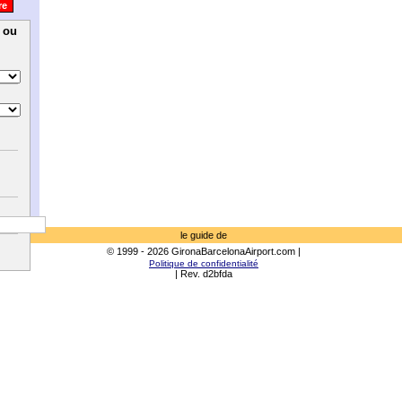
e ou
le guide de
© 1999 - 2026 GironaBarcelonaAirport.com |
Politique de confidentialité
| Rev. d2bfda