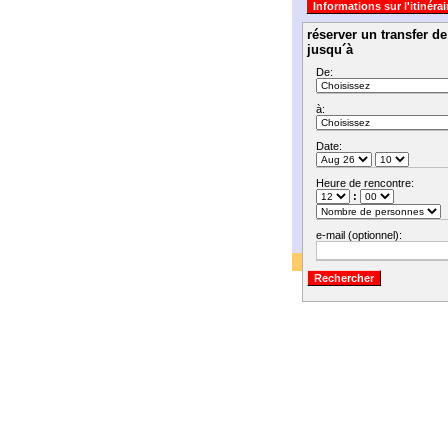
réserver un transfer d
jusqu´à
De:
à:
Date:
Heure de rencontre:
:
e-mail (optionnel):