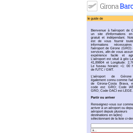
le guide de
Bienvenue à l'aéroport de G
un site d'informations en
gratuit et indépendant. Not
est de vous fournir tout
informations nécessaire
l'aéroport de Girone (GRO) 
services, afin de vous assur
expérience facile et agr
L'aéroport est situé à géo La
41,89804 et Longitude: 2,7
Le fuseau horaire: +1: 00 
de l'UTC / GMT.
L'aéroport de Géron
également connu comme l'aé
de Girona-Costa Brava, 
code est: GRO; Code IAT
GRO; Code OACI est LEGE.
Partir ou arriver
Renseignez-vous sur comme
arriver à un aéroport ou depu
aéroport depuis plusieurs
destinations en la(les)
sélectionnant de la liste ci-d