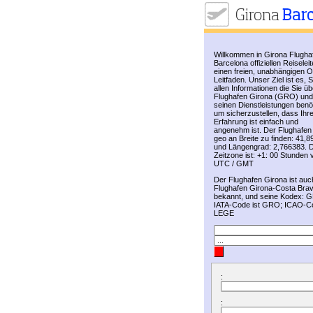
Willkommen in Girona Flugha
Barcelona offiziellen Reiseleit
einen freien, unabhängigen O
Leitfaden. Unser Ziel ist es, S
allen Informationen die Sie üb
Flughafen Girona (GRO) und
seinen Dienstleistungen benö
um sicherzustellen, dass Ihr
Erfahrung ist einfach und
angenehm ist. Der Flughafen 
geo an Breite zu finden: 41,
und Längengrad: 2,766383. D
Zeitzone ist: +1: 00 Stunden 
UTC / GMT
Der Flughafen Girona ist auc
Flughafen Girona-Costa Bra
bekannt, und seine Kodex: 
IATA-Code ist GRO; ICAO-Co
LEGE
:
: