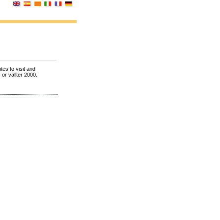
tes to visit and
 or vallter 2000.