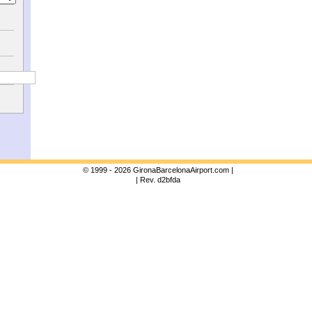
© 1999 - 2026 GironaBarcelonaAirport.com |
| Rev. d2bfda