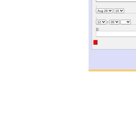
:
:
:
():