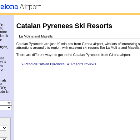
Catalan Pyrenees Ski Resorts
fen
er,
nline-
ie mit
La Molina and Masella
er
Catalan Pyrenees are just 40 minutes from Girona airport, with lots of interesting si
tigen,
attractions around this region, with excelent ski resorts like La Molina and Masella,
e
There are different ways to get to the Catalan Pyrenees from Girona airport.
ist
89804
> Read all Catalan Pyrenees Ski Resorts reviews
ie
von
h als
va
GRO;
de ist