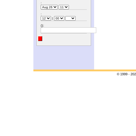
:
:
:
():
© 1999 - 202