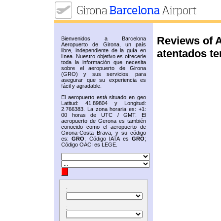
Reviews of 
Bienvenidos a Barcelona
Aeropuerto de Girona, un país
atentados te
libre, independiente de la guía en
línea. Nuestro objetivo es ofrecerle
toda la información que necesita
sobre el aeropuerto de Girona
(GRO) y sus servicios, para
asegurar que su experiencia es
fácil y agradable.
El aeropuerto está situado en geo
Latitud: 41.89804 y Longitud:
2.766383. La zona horaria es: +1:
00 horas de UTC / GMT. El
aeropuerto de Gerona es también
conocido como el aeropuerto de
Girona-Costa Brava, y su código
es:
GRO
; Código IATA es
GRO
;
Código OACI es LEGE.
:
: