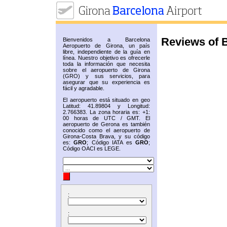
Reviews of B
Bienvenidos a Barcelona
Aeropuerto de Girona, un país
libre, independiente de la guía en
línea. Nuestro objetivo es ofrecerle
toda la información que necesita
sobre el aeropuerto de Girona
(GRO) y sus servicios, para
asegurar que su experiencia es
fácil y agradable.
El aeropuerto está situado en geo
Latitud: 41.89804 y Longitud:
2.766383. La zona horaria es: +1:
00 horas de UTC / GMT. El
aeropuerto de Gerona es también
conocido como el aeropuerto de
Girona-Costa Brava, y su código
es:
GRO
; Código IATA es
GRO
;
Código OACI es LEGE.
:
: