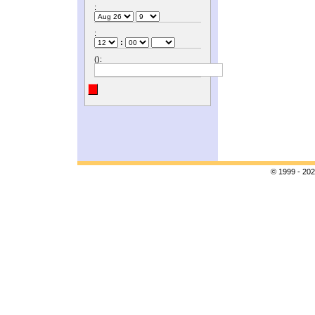
:
:
:
():
© 1999 - 202