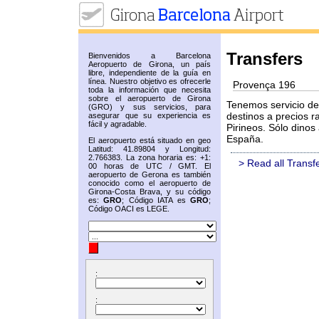
Transfers
Bienvenidos a Barcelona
Aeropuerto de Girona, un país
libre, independiente de la guía en
línea. Nuestro objetivo es ofrecerle
Provença 196
toda la información que necesita
sobre el aeropuerto de Girona
Tenemos servicio de 
(GRO) y sus servicios, para
destinos a precios 
asegurar que su experiencia es
fácil y agradable.
Pirineos. Sólo dinos
España.
El aeropuerto está situado en geo
Latitud: 41.89804 y Longitud:
2.766383. La zona horaria es: +1:
> Read all Transf
00 horas de UTC / GMT. El
aeropuerto de Gerona es también
conocido como el aeropuerto de
Girona-Costa Brava, y su código
es:
GRO
; Código IATA es
GRO
;
Código OACI es LEGE.
:
: