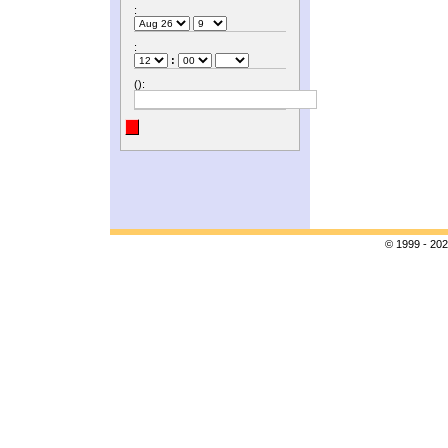
:
:
:
():
© 1999 - 202