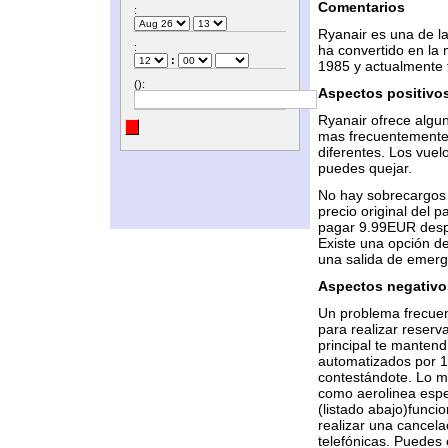
Comentarios
:
Ryanair es una de l
:
ha convertido en la
:
1985 y actualmente t
():
Aspectos positivo
Ryanair ofrece algu
mas frecuentemente 
diferentes. Los vuel
puedes quejar.
No hay sobrecargos 
precio original del 
pagar 9.99EUR despu
Existe una opción de
una salida de emerge
Aspectos negativo
Un problema frecuen
para realizar reserva
principal te manten
automatizados por 1
contestándote. Lo me
como aerolinea espe
(listado abajo)funcio
realizar una cancela
telefónicas. Puedes