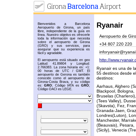
Ryanair
Bienvenidos a Barcelona
Aeropuerto de Girona, un país
libre, independiente de la guía en
línea. Nuestro objetivo es ofrecerle
Aeropuerto de Gir
toda la información que necesita
sobre el aeropuerto de Girona
+34 807 220 220
(GRO) y sus servicios, para
asegurar que su experiencia es
inforyanair@ryana
fácil y agradable.
http://www.ryanair
El aeropuerto está situado en geo
Latitud: 41.89804 y Longitud:
2.766383. La zona horaria es: +1:
Ryanair es una de l
00 horas de UTC / GMT. El
55 destinos desde el
aeropuerto de Gerona es también
destinos:
conocido como el aeropuerto de
Girona-Costa Brava, y su código
es:
GRO
; Código IATA es
GRO
;
Aarhaus, Alghero (Sa
Código OACI es LEGE.
Blackpool, Bologna, 
Bruselas (Charleroi)
(Tees Valley), Duss
(Skavsta), Fez, Fran
Granada-Jaen, Graz,
Londres(Luton), Lon
:
Manchester, Marrake
(Beauvais), Pesara,
:
(Sicily), Venecia (Tr