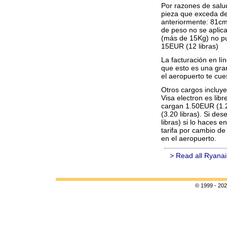
Por razones de salu
pieza que exceda d
anteriormente: 81cm
de peso no se aplica
(más de 15Kg) no pue
15EUR (12 libras)
La facturación en lín
que esto es una gran
el aeropuerto te cue
Otros cargos incluye
Visa electron es lib
cargan 1.50EUR (1.20
(3.20 libras). Si d
libras) si lo haces 
tarifa por cambio de
en el aeropuerto.
> Read all Ryanai
© 1999 - 202