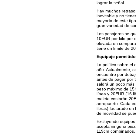
lograr la señal.
Hay muchos retrasos
inevitable y no tien
mayoría de este tipo
gran variedad de com
Los pasajeros se que
10EUR por kilo por 
elevada en comparac
tiene un límite de 
Equipaje permitido
La política sobre el
año. Actualmente, s
encuentre por debaj
antes de pagar por t
saldrá un poco más 
peso máximo de 15KG
línea y 20EUR (16 li
maleta costarán 20EU
aeropuerto. Cada eq
libras) facturado en
de movilidad se pued
Excluyendo equipos 
acepta ninguna pie
119cm combinados.