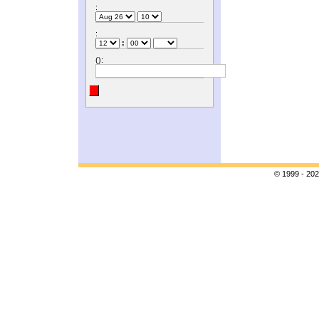
:
:
:
():
© 1999 - 202