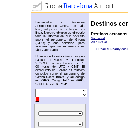
Destinos ce
Bienvenidos a Barcelona
Aeropuerto de Girona, un país
libre, independiente de la guía en
línea. Nuestro objetivo es ofrecerle
Destinos cercanos
toda la información que necesita
Montserrat
sobre el aeropuerto de Girona
Wine Region
(GRO) y sus servicios, para
asegurar que su experiencia es
> Read all Nearby dest
fácil y agradable.
El aeropuerto está situado en geo
Latitud: 41.89804 y Longitud:
2.766383. La zona horaria es: +1:
00 horas de UTC / GMT. El
aeropuerto de Gerona es también
conocido como el aeropuerto de
Girona-Costa Brava, y su código
es:
GRO
; Código IATA es
GRO
;
Código OACI es LEGE.
:
: