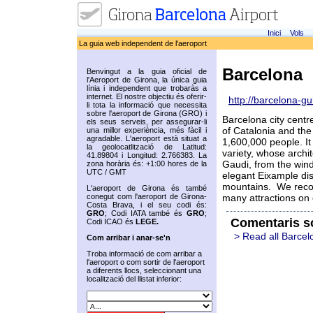
Inici
Vols
La guia web independent de l'aeroport
Barcelona
Benvingut a la guia oficial de
l'Aeroport de Girona, la única guia
línia i independent que trobaràs a
internet. El nostre objectiu és oferir-
http://barcelona-gu
li tota la informació que necessita
sobre l'aeroport de Girona (GRO) i
Barcelona city centre
els seus serveis, per assegurar-li
of Catalonia and the 
una millor experiència, més fàcil i
agradable. L'aeroport està situat a
1,600,000 people. It 
la geolocatlització de Latitud:
variety, whose arch
41.89804 i Longitud: 2.766383. La
Gaudi, from the wind
zona horària és: +1:00 hores de la
UTC / GMT
elegant Eixample dist
mountains. We recom
L'aeroport de Girona és també
conegut com l'aeroport de Girona-
many attractions on 
Costa Brava, i el seu codi és:
GRO
; Codi IATA també és
GRO
;
Comentaris s
Codi ICAO és
LEGE.
> Read all Barcel
Com arribar i anar-se'n
Troba informació de com arribar a
l'aeroport o com sortir de l'aeroport
a diferents llocs, seleccionant una
localització del llistat inferior: