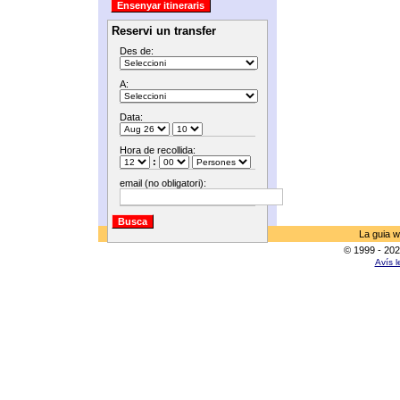
Reservi un transfer
Des de:
A:
Data:
Hora de recollida:
:
email (no obligatori):
La guia w
© 1999 - 202
Avís l