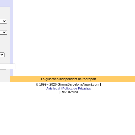
La guia web independent de l'aeroport
© 1999 - 2026 GironaBarcelonaAirport.com |
Avís legal i Política de Privacitat
| Rev. d2bfda