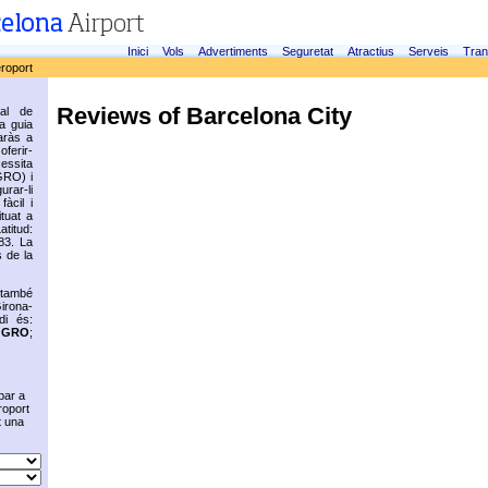
Inici
Vols
Advertiments
Seguretat
Atractius
Serveis
Tran
eroport
Reviews of Barcelona City
ial de
ca guia
aràs a
oferir-
cessita
GRO) i
rar-li
fàcil i
ituat a
titud:
83. La
 de la
 també
irona-
di és:
s
GRO
;
bar a
roport
t una