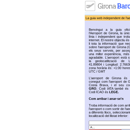
La guia web independent de l'a
Benvingut a la guia ofic
l'Aeroport de Girona, la úni
línia i independent que trob
internet. El nostre objectiu és 
li tota la informació que ne
sobre l'aeroport de Girona (
els seus serveis, per assegu
una millor experiència, més 
agradable. L'aeroport està s
la geolocatlització de La
41.89804 i Longitud: 2.7663
zona horària és: +1:00 hores
UTC / GMT
L'aeroport de Girona és
conegut com l'aeroport de G
Costa Brava, i el seu co
GRO
; Codi IATA també é
Codi ICAO és
LEGE.
Com arribar i anar-se'n
Troba informació de com arri
l'aeroport o com sortir de l'ae
a diferents llocs, seleccionan
localització del llistat inferior: