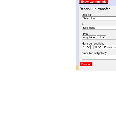
Reservi un transfer
Des de:
A:
Data:
Hora de recollida:
:
email (no obligatori):