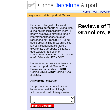
Home
Voli
Avverte
La guida web di Aeroporto di Girona
Reviews of T
Benvenuti alla guida ufficiale di
Barcellona aeroporto di Girona, una
Granollers, 
guida on-line indipendente libero. Il
nostro obiettivo è di fornire tutte le
informazioni necessarie circa
l'aeroporto di Girona (GRO) e dei
suoi servizi, al fine di garantire che
la vostra esperienza è facile e
divertente. L'aeroporto è situato a
geo Latitude: 41,89804 e
Longitudine: 2,766383. Il fuso orario
è: +1: 00 ore da UTC / GMT.
L'aeroporto di Girona è noto anche
come aeroporto di Girona-Costa
Brava, e il suo codice è:
GRO
;
Codice IATA è
GRO
; Codice ICAO
è
LEGE.
Arrivare qui e partire
Scopri come arrivare e lasciare
l'aeroporto da differenti luoghi
selezionando dalla lista qui sotto: