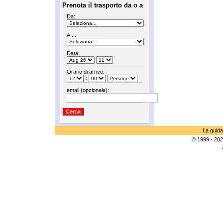
Prenota il trasporto da o a
Da:
A...:
Data:
Orario di arrivo:
:
email (opzionale):
La guida
© 1999 - 202