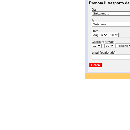
Prenota il trasporto da
Da:
A...:
Data:
Orario di arrivo:
:
email (opzionale):