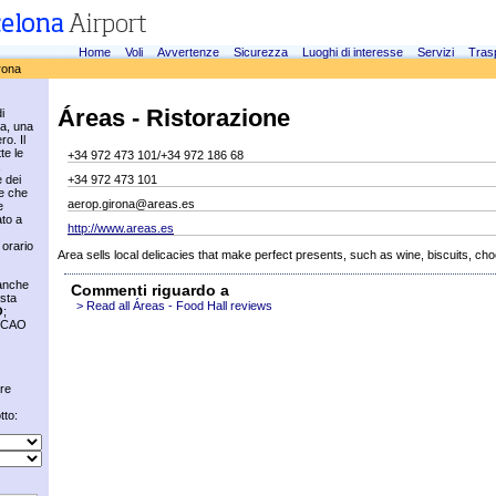
Home
Voli
Avvertenze
Sicurezza
Luoghi di interesse
Servizi
Tras
rona
Áreas - Ristorazione
i
na, una
ro. Il
te le
+34 972 473 101/+34 972 186 68
 dei
+34 972 473 101
re che
aerop.girona@areas.es
e
ato a
http://www.areas.es
 orario
Area sells local delicacies that make perfect presents, such as wine, biscuits, ch
 anche
Commenti riguardo a
sta
> Read all Áreas - Food Hall reviews
O
;
 ICAO
are
tto: