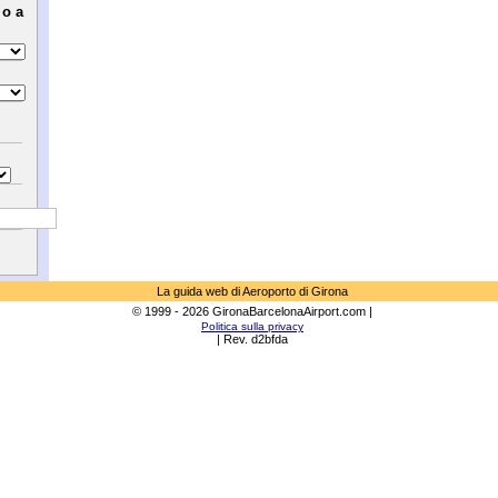
 o a
La guida web di Aeroporto di Girona
© 1999 - 2026 GironaBarcelonaAirport.com |
Politica sulla privacy
| Rev. d2bfda