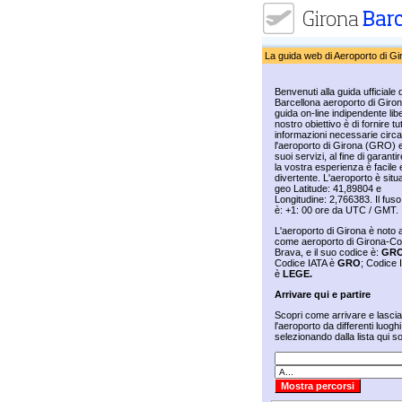
La guida web di Aeroporto di Gi
Benvenuti alla guida ufficiale d
Barcellona aeroporto di Giro
guida on-line indipendente libe
nostro obiettivo è di fornire tut
informazioni necessarie circa
l'aeroporto di Girona (GRO) e
suoi servizi, al fine di garanti
la vostra esperienza è facile 
divertente. L'aeroporto è situ
geo Latitude: 41,89804 e
Longitudine: 2,766383. Il fuso
è: +1: 00 ore da UTC / GMT.
L'aeroporto di Girona è noto
come aeroporto di Girona-Co
Brava, e il suo codice è:
GR
Codice IATA è
GRO
; Codice
è
LEGE.
Arrivare qui e partire
Scopri come arrivare e lasci
l'aeroporto da differenti luoghi
selezionando dalla lista qui so