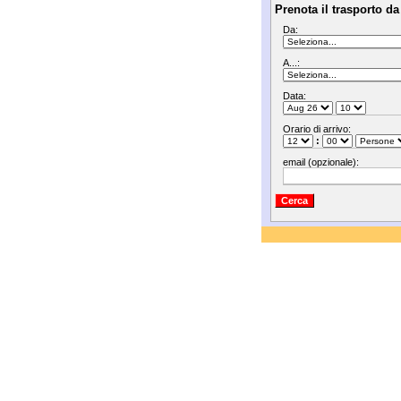
Prenota il trasporto da
Da:
A...:
Data:
Orario di arrivo:
:
email (opzionale):