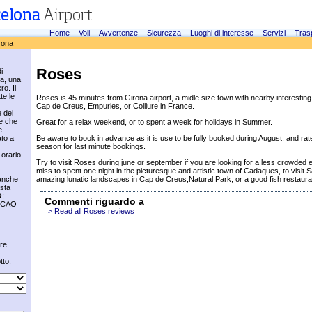
Home
Voli
Avvertenze
Sicurezza
Luoghi di interesse
Servizi
Tras
rona
Roses
i
na, una
ro. Il
te le
Roses is 45 minutes from Girona airport, a midle size town with nearby interesti
Cap de Creus, Empuries, or Colliure in France.
 dei
re che
Great for a relax weekend, or to spent a week for holidays in Summer.
e
ato a
Be aware to book in advance as it is use to be fully booked during August, and rat
season for last minute bookings.
 orario
Try to visit Roses during june or september if you are looking for a less crowded
miss to spent one night in the picturesque and artistic town of Cadaques, to visit
 anche
amazing lunatic landscapes in Cap de Creus,Natural Park, or a good fish restaura
sta
O
;
Commenti riguardo a
 ICAO
> Read all Roses reviews
are
tto: