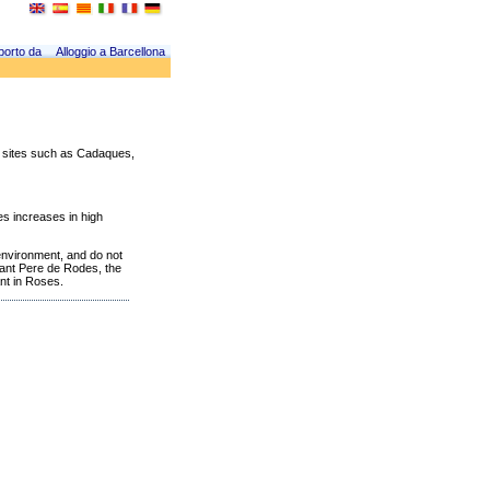
porto da
Alloggio a Barcellona
ng sites such as Cadaques,
es increases in high
 environment, and do not
 Sant Pere de Rodes, the
nt in Roses.