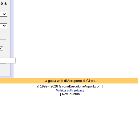
 o a
La guida web di Aeroporto di Girona
© 1999 - 2026 GironaBarcelonaAirport.com |
Politica sulla privacy
| Rev. d2bfda