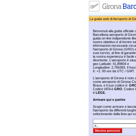
La guida web di Aeroporto di Gi
Benvenuti alla guida ufficiale d
Barcellona aeroporto di Giro
guida on-line indipendente libe
nostro obiettivo è di fornire tut
informazioni necessarie circa
l'aeroporto di Girona (GRO) e
suoi servizi, al fine di garanti
la vostra esperienza è facile 
divertente. L'aeroporto è situ
geo Latitude: 41,89804 e
Longitudine: 2,766383. Il fuso
è: +1: 00 ore da UTC / GMT.
L'aeroporto di Girona è noto
come aeroporto di Girona-Co
Brava, e il suo codice è:
GR
Codice IATA è
GRO
; Codice
è
LEGE.
Arrivare qui e partire
Scopri come arrivare e lasci
l'aeroporto da differenti luoghi
selezionando dalla lista qui so