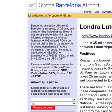
Home
Voli
Avverte
La guida web di Aeroporto di Girona
Londra Lu
Benvenuti alla guida ufficiale di
Barcellona aeroporto di Girona, una
guida on-line indipendente libero. Il
nostro obiettivo è di fornire tutte le
http://www.london-l
informazioni necessarie circa
l'aeroporto di Girona (GRO) e dei
Luton is 35 miles nor
suoi servizi, al fine di garantire che
between Luton Airpor
la vostra esperienza è facile e
divertente. L'aeroporto è situato a
geo Latitude: 41,89804 e
Positives
Longitudine: 2,766383. Il fuso orario
è: +1: 00 ore da UTC / GMT.
Ryanair is a budget a
and from Girona Airp
L'aeroporto di Girona è noto anche
come aeroporto di Girona-Costa
frequent buses to the
Brava, e il suo codice è:
GRO
;
St. Pancras. Luton i
Codice IATA è
GRO
; Codice ICAO
takes 25 minutes (aft
è
LEGE.
well connected to B
Arrivare qui e partire
There are four bus c
Scopri come arrivare e lasciare
these companies, ea
l'aeroporto da differenti luoghi
selezionando dalla lista qui sotto:
airport and Central 
each way. Terravisio
National Express ope
last buses leaving b
airport to the East 