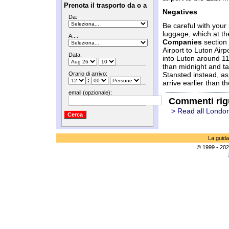
Prenota il trasporto da o a
Negatives
Da:
Be careful with your
luggage, which at t
A...:
Companies
section 
Airport to Luton Airp
Data:
into Luton around 11
than midnight and ta
Orario di arrivo:
Stansted instead, as
:
arrive earlier than th
email (opzionale):
Commenti rig
> Read all Londo
La guida
© 1999 - 202