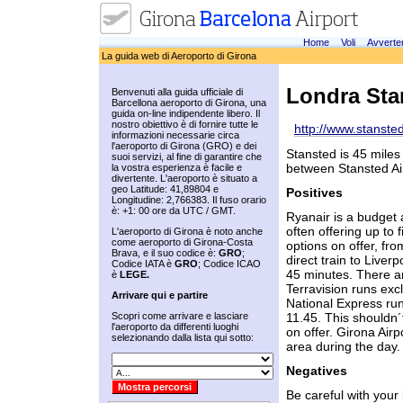
Home
Voli
Avverte
La guida web di Aeroporto di Girona
Londra Sta
Benvenuti alla guida ufficiale di
Barcellona aeroporto di Girona, una
guida on-line indipendente libero. Il
nostro obiettivo è di fornire tutte le
http://www.stanste
informazioni necessarie circa
l'aeroporto di Girona (GRO) e dei
Stansted is 45 miles 
suoi servizi, al fine di garantire che
between Stansted Air
la vostra esperienza è facile e
divertente. L'aeroporto è situato a
geo Latitude: 41,89804 e
Positives
Longitudine: 2,766383. Il fuso orario
è: +1: 00 ore da UTC / GMT.
Ryanair is a budget a
often offering up to 
L'aeroporto di Girona è noto anche
come aeroporto di Girona-Costa
options on offer, fro
Brava, e il suo codice è:
GRO
;
direct train to Liver
Codice IATA è
GRO
; Codice ICAO
45 minutes. There a
è
LEGE.
Terravision runs excl
Arrivare qui e partire
National Express run
Scopri come arrivare e lasciare
11.45. This shouldn´
l'aeroporto da differenti luoghi
on offer. Girona Air
selezionando dalla lista qui sotto:
area during the day.
Negatives
Be careful with your