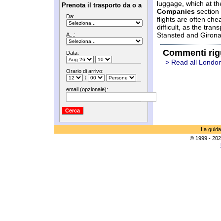
luggage, which at t
Prenota il trasporto da o a
Companies
section 
Da:
flights are often che
difficult, as the tra
Stansted and Girona 
A...:
Commenti rig
Data:
> Read all Londo
Orario di arrivo:
:
email (opzionale):
La guida
© 1999 - 202