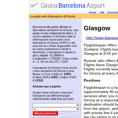
Home
Voli
Avverte
La guida web di Aeroporto di Girona
Glasgow
Benvenuti alla guida ufficiale di
Barcellona aeroporto di Girona, una
guida on-line indipendente libero. Il
nostro obiettivo è di fornire tutte le
http://www.glasgow
informazioni necessarie circa
l'aeroporto di Girona (GRO) e dei
Flyglobespan offers 
suoi servizi, al fine di garantire che
Scotland. Flights le
la vostra esperienza è facile e
divertente. L'aeroporto è situato a
Glasgow at 8.55 pm 
geo Latitude: 41,89804 e
Longitudine: 2,766383. Il fuso orario
Ryanair also offers 
è: +1: 00 ore da UTC / GMT.
Flights leave Glasgo
L'aeroporto di Girona è noto anche
Flights currently le
come aeroporto di Girona-Costa
for Girona at every 
Brava, e il suo codice è:
GRO
;
Codice IATA è
GRO
; Codice ICAO
Positives
è
LEGE.
Arrivare qui e partire
Flyglobespan is a bud
(approximately 80 eu
Scopri come arrivare e lasciare
services when you bo
l'aeroporto da differenti luoghi
selezionando dalla lista qui sotto:
Girona at a reasonabl
destination should be
from the airport, an
with priority line if
the city centre is o