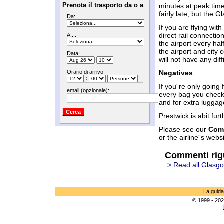
Prenota il trasporto da o a
minutes at peak time
fairly late, but the 
Da:
If you are flying wit
direct rail connectio
A...:
the airport every ha
the airport and city 
Data:
will not have any diff
Orario di arrivo:
Negatives
:
If you´re only going 
email (opzionale):
every bag you check 
and for extra luggag
Prestwick is abit furt
Please see our
Com
or the airline´s websi
Commenti rig
> Read all Glasg
La guida
© 1999 - 202