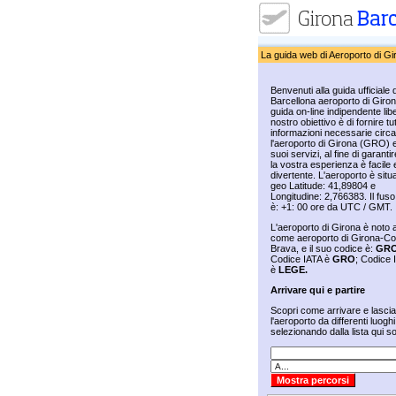
La guida web di Aeroporto di Gi
Benvenuti alla guida ufficiale d
Barcellona aeroporto di Giro
guida on-line indipendente libe
nostro obiettivo è di fornire tut
informazioni necessarie circa
l'aeroporto di Girona (GRO) e
suoi servizi, al fine di garanti
la vostra esperienza è facile 
divertente. L'aeroporto è situ
geo Latitude: 41,89804 e
Longitudine: 2,766383. Il fuso
è: +1: 00 ore da UTC / GMT.
L'aeroporto di Girona è noto
come aeroporto di Girona-Co
Brava, e il suo codice è:
GR
Codice IATA è
GRO
; Codice
è
LEGE.
Arrivare qui e partire
Scopri come arrivare e lasci
l'aeroporto da differenti luoghi
selezionando dalla lista qui so