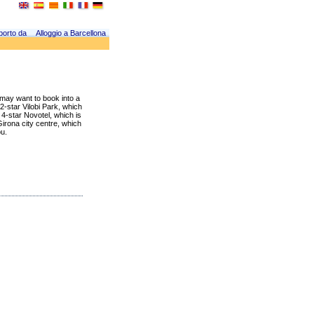
porto da
Alloggio a Barcellona
u may want to book into a
2-star Vilobi Park, which
 4-star Novotel, which is
Girona city centre, which
ou.