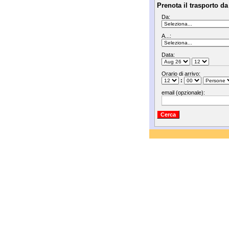
Prenota il trasporto da
Da:
A...:
Data:
Orario di arrivo:
:
email (opzionale):