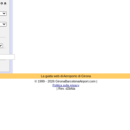
 o a
La guida web di Aeroporto di Girona
© 1999 - 2026 GironaBarcelonaAirport.com |
Politica sulla privacy
| Rev. d2bfda