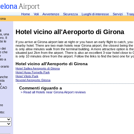
Home
Voli
Avvertenze
Sicurezza
Luoghi di interesse
Servizi
Tras
rona
Hotel vicino all'Aeroporto di Girona
i
na, una
ro. Il
te le
If you arrive at Girona airport late at night or you have an early flight to catch, yo
nearby hotel. There are two main hotels near Girona airport, the closest being the 
 dei
is only afew minutes walk from the terminal building. A more attractive option is the
re che
situated just 2km from the airport. There is also an excellent 3-star hotel close to 
e
is only 10 minutes drive from the airport. Follow the links to find the best one for y
ato a
Hotel vicino all'Aeroporto di Girona
 orario
Hotel Salles Aeroporto di Girona
Hotel Husa Fornells Park
Hotel Vilobi Park
 anche
Novotel Aeroporto Girona
sta
O
;
Commenti riguardo a
 ICAO
> Read all Hotels near Girona Airport reviews
are
tto: