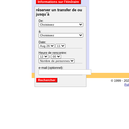
réserver un transfer de ou
jusqu´à
De:
à:
Date:
Heure de rencontre:
:
e-mail (optionnel):
© 1999 - 202
Pol