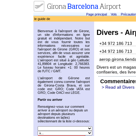
Page principal
Vols
Précautio
le guide de
Divers - Ai
Bienvenue à l'aéroport de Girone,
un site d'informations en ligne
gratuit et indépendant. Notre but
est de vous fournir toutes les
+34 972 186 713
informations nécessaires sur
l'aéroport de Girone (GRO) et ses
+34 972 186 713
services, afin de vous assurer une
expérience facile et agréable.
aerop.girona.tien
L'aéroport est situé à géo Latitude:
41,89804 et Longitude: 2,766383.
Divers est un magasi
Le fuseau horaire: +1: 00 heures
de l'UTC / GMT.
confiseries, des livr
L'aéroport de Gérone est
Commentaire
également connu comme l'aéroport
de Girona-Costa Brava, et son
> Read all Divers 
code est: GRO; Code IATA est
GRO; Code OACI est LEGE.
Partir ou arriver
Renseignez-vous sur comment
arriver à un aéroport ou depuis un
aéroport depuis plusieurs
destinations en la(les)
sélectionnant de la liste ci-dessous: