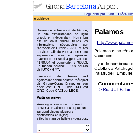
Page principal
Vols
Précautio
le guide de
Palamos
Bienvenue à l'aéroport de Girone,
un site d'informations en ligne
gratuit et indépendant. Notre but
est de vous fournir toutes les
http://www.palamos
informations nécessaires sur
l'aéroport de Girone (GRO) et ses
Palamos et sa régio
services, afin de vous assurer une
vacances.
expérience facile et agréable.
L'aéroport est situé à géo Latitude:
41,89804 et Longitude: 2,766383.
Il y a de nombreuses
Le fuseau horaire: +1: 00 heures
Calella de Palafruge
de l'UTC / GMT.
Palafrugell, Empúrie
L'aéroport de Gérone est
également connu comme l'aéroport
Commentaire
de Girona-Costa Brava, et son
code est: GRO; Code IATA est
> Read all Palam
GRO; Code OACI est LEGE.
Partir ou arriver
Renseignez-vous sur comment
arriver à un aéroport ou depuis un
aéroport depuis plusieurs
destinations en la(les)
sélectionnant de la liste ci-dessous: