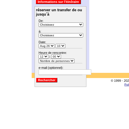
réserver un transfer de ou
jusqu´à
De:
à:
Date:
Heure de rencontre:
:
e-mail (optionnel):
© 1999 - 202
Pol