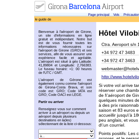
Page principal
Vols
Précautio
le guide de
Hôtel Vilob
Bienvenue à l'aéroport de Girone,
un site d'informations en ligne
gratuit et indépendant. Notre but
est de vous fournir toutes les
Ctra. Aeroport s/n
informations nécessaires sur
l'aéroport de Girone (GRO) et ses
+34 972 47 3483
services, afin de vous assurer une
expérience facile et agréable.
+34 972 47 3463
L'aéroport est situé à géo Latitude:
41,89804 et Longitude: 2,766383.
webmaster@hotelv
Le fuseau horaire: +1: 00 heures
de l'UTC / GMT.
http://www.hotelvi
L'aéroport de Gérone est
également connu comme l'aéroport
Si votre vol arrive t
de Girona-Costa Brava, et son
réserver une chambre
code est: GRO; Code IATA est
GRO; Code OACI est LEGE.
de l\'aéroport de Gir
quelques minutes de
Partir ou arriver
à des prix raisonna
Renseignez-vous sur comment
saison et 83 euros en
arriver à un aéroport ou depuis un
accueillir jusqu\'à 
aéroport depuis plusieurs
peu anglais, et vous
destinations en la(les)
sélectionnant de la liste ci-dessous:
d\'un courriel.
Points positifs: Le
propres, et le perso