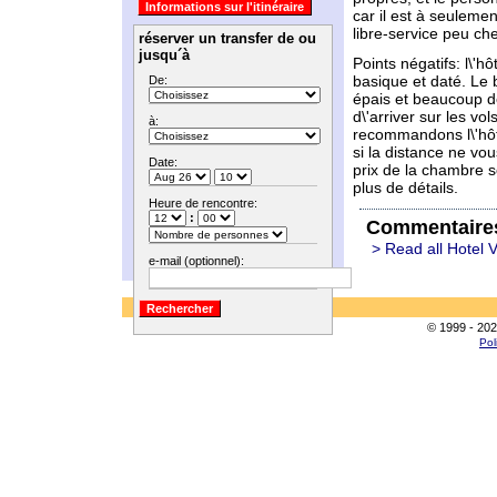
car il est à seulemen
libre-service peu che
réserver un transfer de ou
jusqu´à
Points négatifs: l\'h
basique et daté. Le 
De:
épais et beaucoup d
d\'arriver sur les v
à:
recommandons l\'hôte
si la distance ne vou
Date:
prix de la chambre s
plus de détails.
Heure de rencontre:
:
Commentaire
> Read all Hotel V
e-mail (optionnel):
© 1999 - 202
Pol