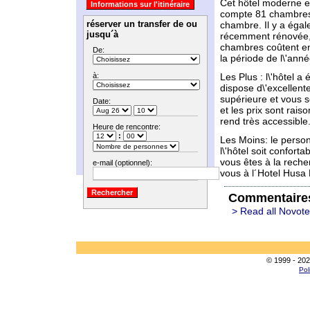
Cet hôtel moderne e
compte 81 chambres a
réserver un transfer de ou
chambre. Il y a égal
jusqu´à
récemment rénovée, u
chambres coûtent en
De:
la période de l\'anné
à:
Les Plus : l\'hôtel 
dispose d\'excellente
supérieure et vous se
Date:
et les prix sont rais
rend très accessible
Heure de rencontre:
:
Les Moins: le person
l\'hôtel soit confort
vous êtes à la reche
e-mail (optionnel):
vous à l´Hotel Husa 
Commentaire
> Read all Novote
© 1999 - 202
Pol