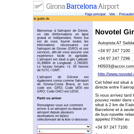
Page principal
Vols
Précautio
le guide de
Novotel Gir
Bienvenue à l'aéroport de Girone,
un site d'informations en ligne
gratuit et indépendant. Notre but
est de vous fournir toutes les
Autopista A7 Salid
informations nécessaires sur
l'aéroport de Girone (GRO) et ses
+34 97 247 7100
services, afin de vous assurer une
expérience facile et agréable.
+34 97 247 7296
L'aéroport est situé à géo Latitude:
41,89804 et Longitude: 2,766383.
H0503@accor.com
Le fuseau horaire: +1: 00 heures
de l'UTC / GMT.
http://www.novotel
L'aéroport de Gérone est
également connu comme l'aéroport
Cet hôtel est situé 
de Girona-Costa Brava, et son
directe entre l\'aérop
code est: GRO; Code IATA est
GRO; Code OACI est LEGE.
Si vous arrivez tard 
Partir ou arriver
pouvez rester dans un
situé à 2 km de l\'a
Renseignez-vous sur comment
arriver à un aéroport ou depuis un
Barcelone et à seule
aéroport depuis plusieurs
de bus-navette relian
destinations en la(les)
appelez l\'hôtel au
sélectionnant de la liste ci-dessous:
+34 97 247 7100.