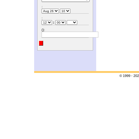
:
:
:
():
© 1999 - 202