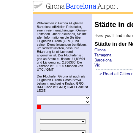
Städte in d
Willkommen in Girona Flughafen
Barcelona offiziellen Reiseleiter,
einen freien, unabhängigen Online-
Leitfaden. Unser Ziel ist es, Sie mit
Here you'll find info
allen Informationen die Sie über
Flughafen Girona (GRO) und
Städte in der 
seinen Dienstleistungen benötigen,
um sicherzustellen, dass Ihre
Girona
Erfahrung ist einfach und
Tarragona
angenehm ist. Der Flughafen ist
geo an Breite zu finden: 41,89804
Barcelona
und Längengrad: 2,766383. Die
Vic
Zeitzone ist: +1: 00 Stunden von
UTC / GMT
> Read all Cities
Der Flughafen Girona ist auch als
Flughafen Girona-Costa Brava
bekannt, und seine Kodex: GRO;
IATA-Code ist GRO; ICAO-Code ist
LEGE
:
: