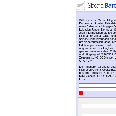
Willkommen in Girona Flugha
Barcelona offiziellen Reiseleit
einen freien, unabhängigen O
Leitfaden. Unser Ziel ist es, S
allen Informationen die Sie üb
Flughafen Girona (GRO) und
seinen Dienstleistungen benö
um sicherzustellen, dass Ihr
Erfahrung ist einfach und
angenehm ist. Der Flughafen 
geo an Breite zu finden: 41,
und Längengrad: 2,766383. D
Zeitzone ist: +1: 00 Stunden 
UTC / GMT
Der Flughafen Girona ist auc
Flughafen Girona-Costa Bra
bekannt, und seine Kodex: 
IATA-Code ist GRO; ICAO-Co
LEGE
:
: