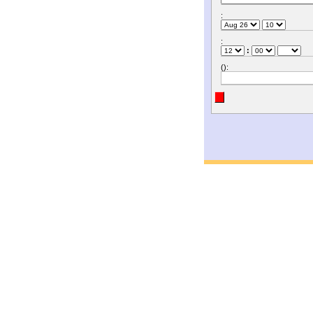
:
:
:
():