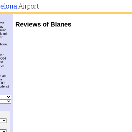
Reviews of Blanes
fen
er,
nline-
ie mit
er
tigen,
e
ist
89804
ie
von
h als
va
GRO;
de ist