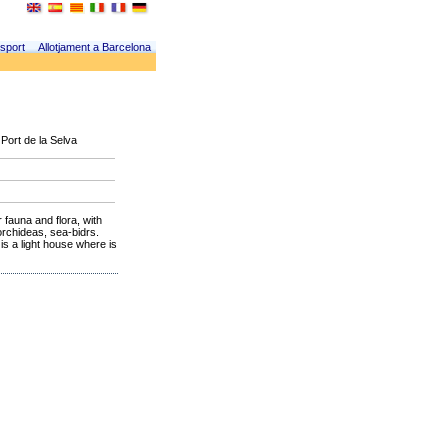
sport
Allotjament a Barcelona
Port de la Selva
 fauna and flora, with
orchideas, sea-bidrs.
is a light house where is