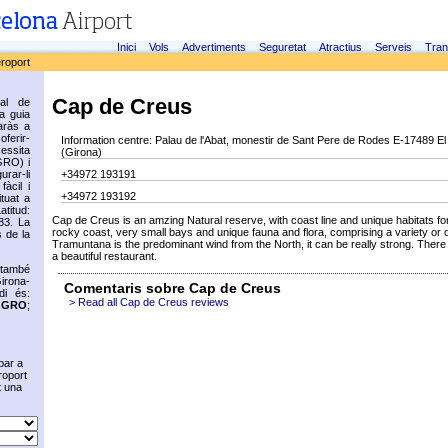
Inici
Vols
Advertiments
Seguretat
Atractius
Serveis
Tran
eroport
Cap de Creus
ial de
ca guia
aràs a
oferir-
Information centre: Palau de l'Abat, monestir de Sant Pere de Rodes E-17489 El 
cessita
(Girona)
GRO) i
rar-li
+34972 193191
fàcil i
+34972 193192
ituat a
titud:
Cap de Creus is an amzing Natural reserve, with coast line and unique habitats for
83. La
rocky coast, very small bays and unique fauna and flora, comprising a variety or 
 de la
Tramuntana is the predominant wind from the North, it can be really strong. There 
a beautiful restaurant.
 també
irona-
Comentaris sobre Cap de Creus
di és:
> Read all Cap de Creus reviews
s
GRO
;
bar a
roport
t una