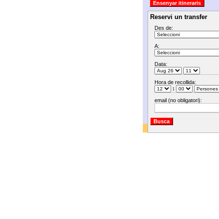
Reservi un transfer
Des de:
A:
Data:
Hora de recollida:
:
email (no obligatori):