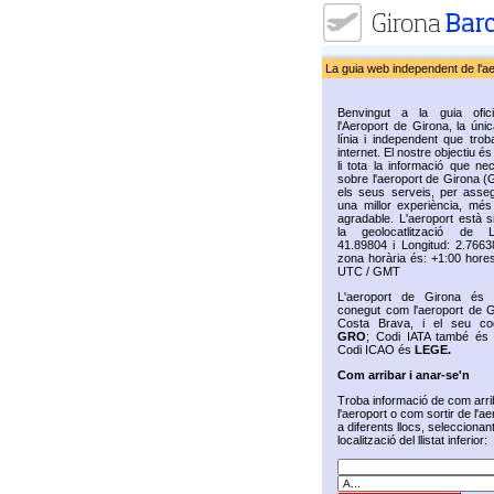
La guia web independent de l'a
Benvingut a la guia ofic
l'Aeroport de Girona, la úni
línia i independent que trob
internet. El nostre objectiu és 
li tota la informació que ne
sobre l'aeroport de Girona (
els seus serveis, per assegu
una millor experiència, més 
agradable. L'aeroport està s
la geolocatlització de La
41.89804 i Longitud: 2.7663
zona horària és: +1:00 hores
UTC / GMT
L'aeroport de Girona és
conegut com l'aeroport de G
Costa Brava, i el seu co
GRO
; Codi IATA també é
Codi ICAO és
LEGE.
Com arribar i anar-se'n
Troba informació de com arri
l'aeroport o com sortir de l'ae
a diferents llocs, seleccionan
localització del llistat inferior: