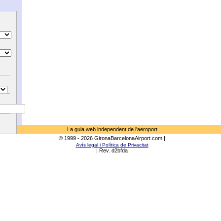
La guia web independent de l'aeroport
© 1999 - 2026 GironaBarcelonaAirport.com |
Avís legal i Política de Privacitat
| Rev. d2bfda