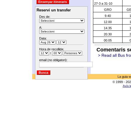
27-3 a 31-10
Reservi un transfer
GRO
G
9.40
Des de:
12.00
A:
14.35
20.30
Data:
00.05
Comentaris so
Hora de recollida:
:
> Read all Bus fr
email (no obligatori):
La guia w
© 1999 - 202
Avís l